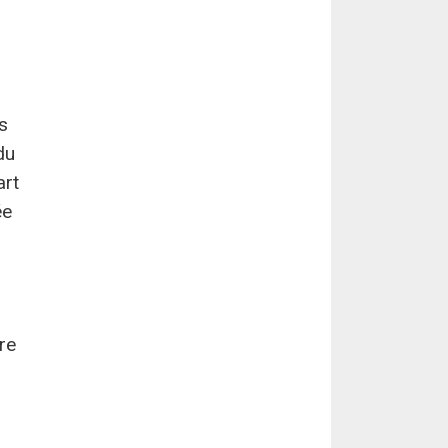
s
du
art
ée
vre