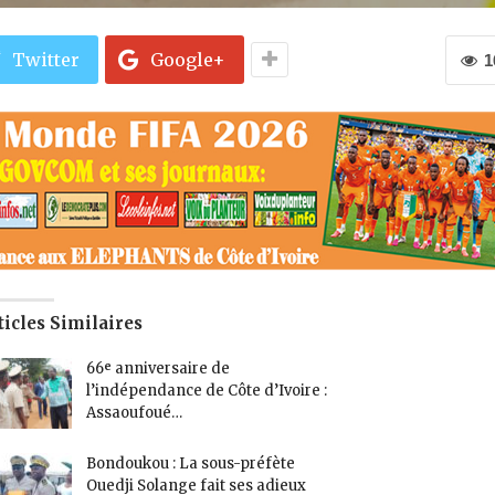
Twitter
Google+
1
ticles Similaires
66ᵉ anniversaire de
l’indépendance de Côte d’Ivoire :
Assaoufoué…
Bondoukou : La sous-préfète
Ouedji Solange fait ses adieux