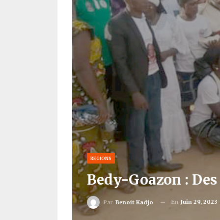
REGIONS
Bedy-Goazon : Des
En
Juin 29, 2023
Par
Benoit Kadjo