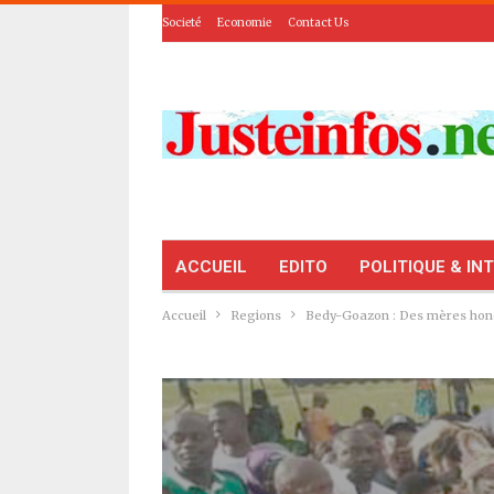
Societé
Economie
Contact Us
ACCUEIL
EDITO
POLITIQUE & IN
Accueil
Regions
Bedy-Goazon : Des mères hon