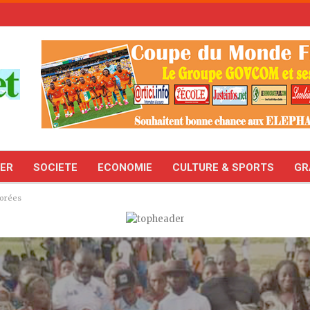
TER
SOCIETE
ECONOMIE
CULTURE & SPORTS
GR
orées