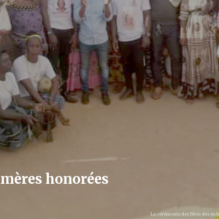
 mères honorées
La cérémonie des fêtes des mè