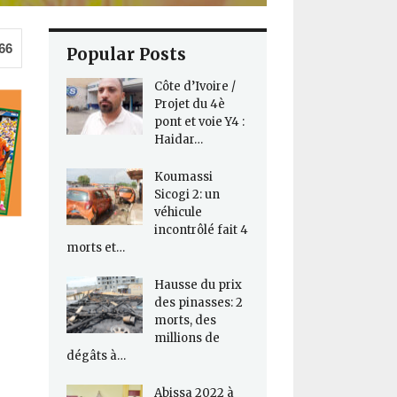
66
Popular Posts
Côte d’Ivoire /
Projet du 4è
pont et voie Y4 :
Haidar…
Koumassi
Sicogi 2: un
véhicule
incontrôlé fait 4
morts et…
Hausse du prix
des pinasses: 2
morts, des
millions de
dégâts à…
Abissa 2022 à