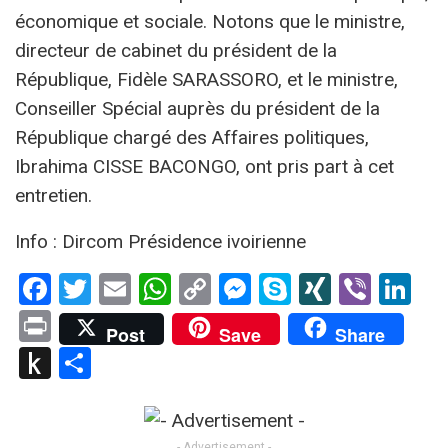
économique et sociale. Notons que le ministre,
directeur de cabinet du président de la
République, Fidèle SARASSORO, et le ministre,
Conseiller Spécial auprès du président de la
République chargé des Affaires politiques,
Ibrahima CISSE BACONGO, ont pris part à cet
entretien.
Info : Dircom Présidence ivoirienne
Facebook
Twitter
Email
WhatsApp
Copy
Messenger
Skype
XING
Viber
Li
Link
Print
Post
Save
Share
Push
Partager
to
Kindle
- Advertisement -