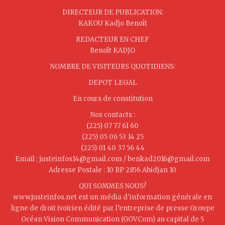
DIRECTEUR DE PUBLICATION:
KAKOU Kadjo Benoît
REDACTEUR EN CHEF
Benoît KADJO
NOMBRE DE VISITEURS QUOTIDIENS:
DEPOT LEGAL
En cours de constitution
Nos contacts :
(225) 07 77 61 60
(225) 05 06 53 14 25
(225) 01 40 37 56 44
Email : justeinfos14@gmail.com / benkad2016@gmail.com
Adresse Postale : 10 BP 2856 Abidjan 10
QUI SOMMES NOUS?
www.justeinfos.net est un média d'information générale en
ligne de droit ivoirien édité par l’entreprise de presse Groupe
Océan Vision Communication (GOVCom) au capital de 5