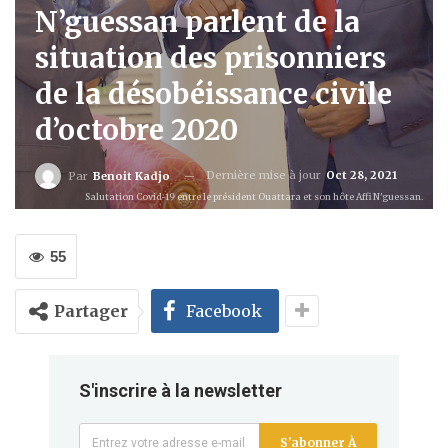
N’guessan parlent de la
situation des prisonniers
de la désobéissance civile
d’octobre 2020
Dernière mise à jour
Oct 28, 2021
Par
Benoit Kadjo
Salutation Covid-19 entre le président Ouattara et son hôte Affi N'guessan.
55
Partager
Facebook
S'inscrire à la newsletter
S'abonner À