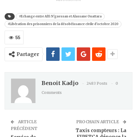
#Echange entre Affi N'guessan et Alassane Ouattara
#Libération des prisonniers de la désobéissance civile d'octobre 2020
55
Partager
Benoit Kadjo
2483 Posts
0
Comments
ARTICLE
PROCHAIN ARTICLE
PRÉCÉDENT
Taxis compteurs : La
FIPETCA dénonce la