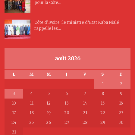
pour la Côte…
Côte d’Ivoire : le ministre d’Etat Kaba Nialé
rappelle les…
août 2026
L
M
M
J
V
S
D
1
2
3
4
5
6
7
8
9
10
11
12
13
14
15
16
17
18
19
20
21
22
23
24
25
26
27
28
29
30
31