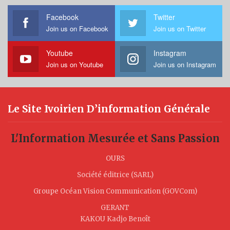
Facebook
Twitter
Join us on Facebook
Join us on Twitter
Youtube
Instagram
Join us on Youtube
Join us on Instagram
Le Site Ivoirien D’information Générale
L'Information Mesurée et Sans Passion
OURS
Société éditrice (SARL)
Groupe Océan Vision Communication (GOVCom)
GERANT
KAKOU Kadjo Benoît