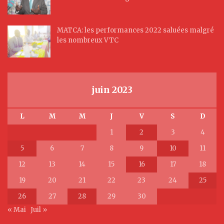
MATCA: les performances 2022 saluées malgré
les nombreux VTC
juin 2023
L
M
M
J
V
S
D
1
2
3
4
5
6
7
8
9
10
11
12
13
14
15
16
17
18
19
20
21
22
23
24
25
26
27
28
29
30
« Mai
Juil »