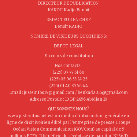
DIRECTEUR DE PUBLICATION:
KAKOU Kadjo Benoît
REDACTEUR EN CHEF
Benoît KADJO
NOMBRE DE VISITEURS QUOTIDIENS:
DEPOT LEGAL
En cours de constitution
Nos contacts :
(225) 07 77 61 60
(225) 05 06 53 14 25
(225) 01 40 37 56 44
Email : justeinfos14@gmail.com / benkad2016@gmail.com
Adresse Postale : 10 BP 2856 Abidjan 10
QUI SOMMES NOUS?
www.justeinfos.net est un média d'information générale en
ligne de droit ivoirien édité par l’entreprise de presse Groupe
Océan Vision Communication (GOVCom) au capital de 5
millions FCFA. Il bénéficie du récépissé de parution N°36/D