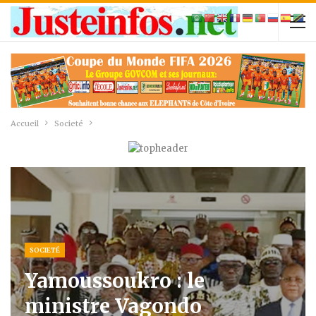
Accueil
Societé
SOCIETÉ
Yamoussoukro : le
ministre Vagondo