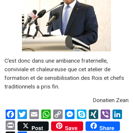
C’est donc dans une ambiance fraternelle,
conviviale et chaleureuse que cet atelier de
formation et de sensibilisation des Rois et chefs
traditionnels a pris fin.
Donatien Zean
Facebook
Twitter
Email
WhatsApp
Copy
Messenger
Skype
XING
Viber
Li
Link
Print
Post
Save
Share