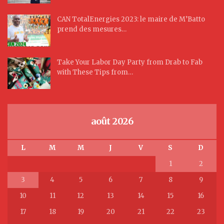
CAN TotalEnergies 2023: le maire de M’Batto
prend des mesures…
Take Your Labor Day Party from Drab to Fab
with These Tips from…
août 2026
L
M
M
J
V
S
D
1
2
3
4
5
6
7
8
9
10
11
12
13
14
15
16
17
18
19
20
21
22
23