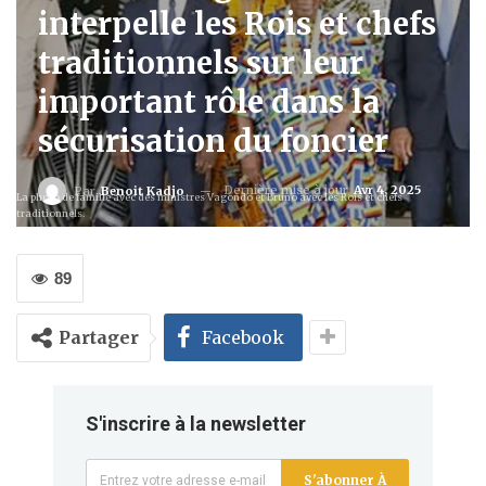
interpelle les Rois et chefs
traditionnels sur leur
important rôle dans la
sécurisation du foncier
Dernière mise à jour
Avr 4, 2025
Par
Benoit Kadjo
La photo de famille avec des ministres Vagondo et Bruno avec les Rois et chefs
traditionnels.
89
Partager
Facebook
S'inscrire à la newsletter
S'abonner À