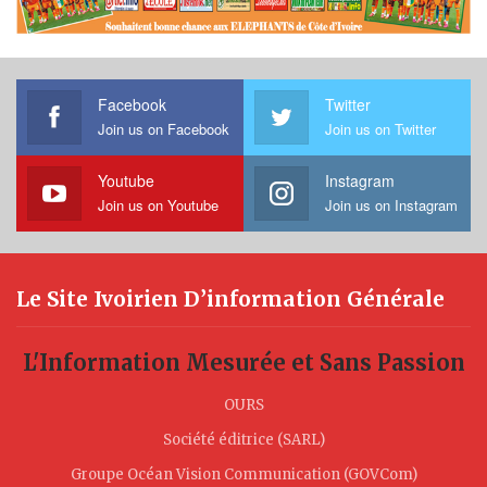
Facebook
Twitter
Join us on Facebook
Join us on Twitter
Youtube
Instagram
Join us on Youtube
Join us on Instagram
Le Site Ivoirien D’information Générale
L'Information Mesurée et Sans Passion
OURS
Société éditrice (SARL)
Groupe Océan Vision Communication (GOVCom)