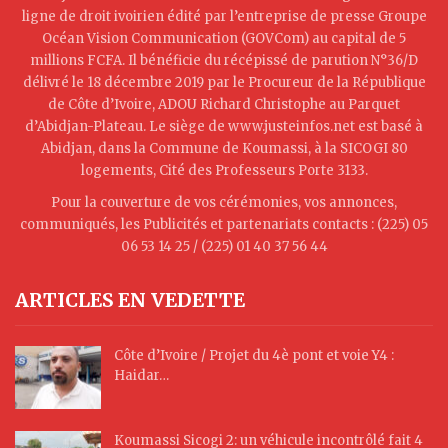
ligne de droit ivoirien édité par l’entreprise de presse Groupe
Océan Vision Communication (GOVCom) au capital de 5
millions FCFA. Il bénéficie du récépissé de parution N°36/D
délivré le 18 décembre 2019 par le Procureur de la République
de Côte d’Ivoire, ADOU Richard Christophe au Parquet
d’Abidjan-Plateau. Le siège de www.justeinfos.net est basé à
Abidjan, dans la Commune de Koumassi, à la SICOGI 80
logements, Cité des Professeurs Porte 3133.
Pour la couverture de vos cérémonies, vos annonces,
communiqués, les Publicités et partenariats contacts : (225) 05
06 53 14 25 / (225) 01 40 37 56 44
ARTICLES EN VEDETTE
Côte d’Ivoire / Projet du 4è pont et voie Y4 :
Haidar…
Koumassi Sicogi 2: un véhicule incontrôlé fait 4