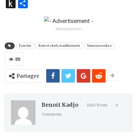
Push
Partager
to
Kindle
- Advertisement -
Foncier
Rois et chefs traditionnels
Yamoussoukro
89
Partager
Benoit Kadjo
2483 Posts
0
Comments