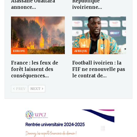
Alassane Ouattara
République
annonce…
ivoirienne…
EUROPE
AFRIQUE
France : les feux de
Football ivoirien : la
forêt laissent des
FIF ne renouvelle pas
conséquences…
le contrat de…
PREV
NEXT