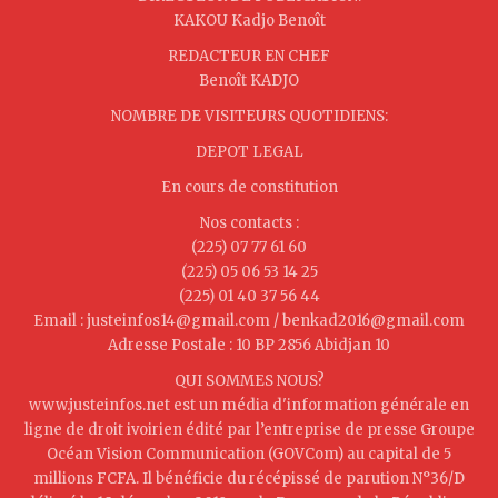
KAKOU Kadjo Benoît
REDACTEUR EN CHEF
Benoît KADJO
NOMBRE DE VISITEURS QUOTIDIENS:
DEPOT LEGAL
En cours de constitution
Nos contacts :
(225) 07 77 61 60
(225) 05 06 53 14 25
(225) 01 40 37 56 44
Email : justeinfos14@gmail.com / benkad2016@gmail.com
Adresse Postale : 10 BP 2856 Abidjan 10
QUI SOMMES NOUS?
www.justeinfos.net est un média d'information générale en
ligne de droit ivoirien édité par l’entreprise de presse Groupe
Océan Vision Communication (GOVCom) au capital de 5
millions FCFA. Il bénéficie du récépissé de parution N°36/D