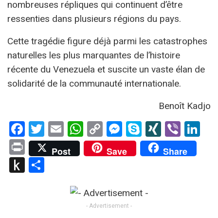
nombreuses répliques qui continuent d’être
ressenties dans plusieurs régions du pays.
Cette tragédie figure déjà parmi les catastrophes
naturelles les plus marquantes de l’histoire
récente du Venezuela et suscite un vaste élan de
solidarité de la communauté internationale.
Benoît Kadjo
Facebook
Twitter
Email
WhatsApp
Copy
Messenger
Skype
XING
Viber
Li
Link
Print
Post
Save
Share
Push
Partager
to
Kindle
- Advertisement -