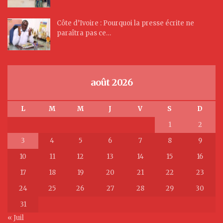
Côte d’Ivoire : Pourquoi la presse écrite ne
paraîtra pas ce…
août 2026
L
M
M
J
V
S
D
1
2
3
4
5
6
7
8
9
10
11
12
13
14
15
16
17
18
19
20
21
22
23
24
25
26
27
28
29
30
31
« Juil