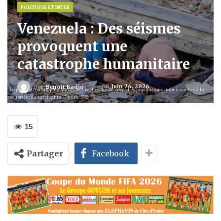
POLITIQUE ET INTER
Venezuela : Des séismes
provoquent une
catastrophe humanitaire
En
Juin 26, 2026
Par
Benoit Kadjo
Les populations impuissantes à la recherche de corps Les populations impuissantes à la
recherche de survivants. (Photo : DR)
15
Partager
Facebook