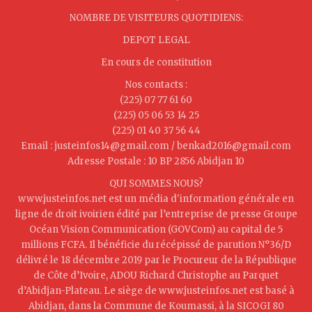
NOMBRE DE VISITEURS QUOTIDIENS:
DEPOT LEGAL
En cours de constitution
Nos contacts :
(225) 07 77 61 60
(225) 05 06 53 14 25
(225) 01 40 37 56 44
Email : justeinfos14@gmail.com / benkad2016@gmail.com
Adresse Postale : 10 BP 2856 Abidjan 10
QUI SOMMES NOUS?
www.justeinfos.net est un média d'information générale en
ligne de droit ivoirien édité par l’entreprise de presse Groupe
Océan Vision Communication (GOVCom) au capital de 5
millions FCFA. Il bénéficie du récépissé de parution N°36/D
délivré le 18 décembre 2019 par le Procureur de la République
de Côte d’Ivoire, ADOU Richard Christophe au Parquet
d’Abidjan-Plateau. Le siège de www.justeinfos.net est basé à
Abidjan, dans la Commune de Koumassi, à la SICOGI 80