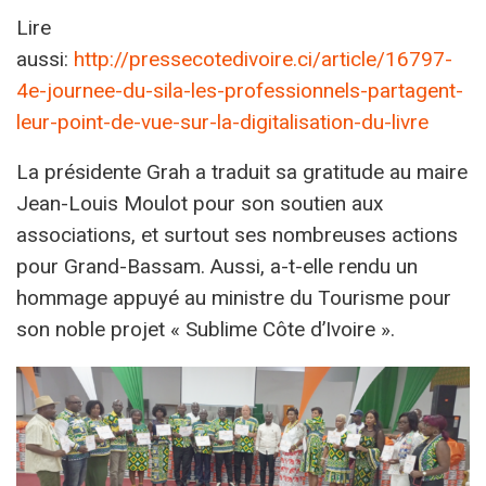
Lire
aussi:
http://pressecotedivoire.ci/article/16797-
4e-journee-du-sila-les-professionnels-partagent-
leur-point-de-vue-sur-la-digitalisation-du-livre
La présidente Grah a traduit sa gratitude au maire
Jean-Louis Moulot pour son soutien aux
associations, et surtout ses nombreuses actions
pour Grand-Bassam. Aussi, a-t-elle rendu un
hommage appuyé au ministre du Tourisme pour
son noble projet « Sublime Côte d’Ivoire ».