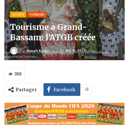
SOCIETÉ
TOURISME
Tourisme à Grand-
Bassam: l’ATGB créée
En
Mai 14, 2023
Par
Benoit Kadjo
La présidente de l'ATGB, Grah Marie Claire par le maire Jean-Louis Moulot pour la
promotion du Tourisme.
359
Partager
Facebook