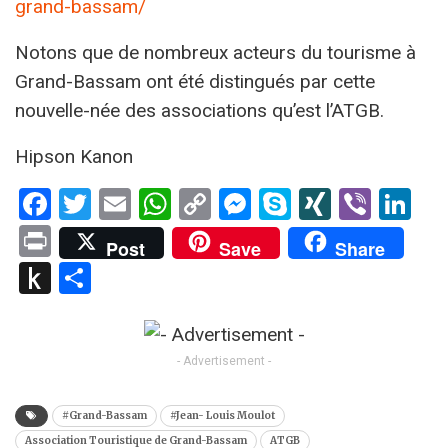
grand-bassam/
Notons que de nombreux acteurs du tourisme à
Grand-Bassam ont été distingués par cette
nouvelle-née des associations qu’est l’ATGB.
Hipson Kanon
Facebook
Twitter
Email
WhatsApp
Copy
Messenger
Skype
XING
Viber
Li
Link
Print
Post
Save
Share
Push
Partager
to
Kindle
- Advertisement -
#Grand-Bassam
#Jean- Louis Moulot
Association Touristique de Grand-Bassam
ATGB