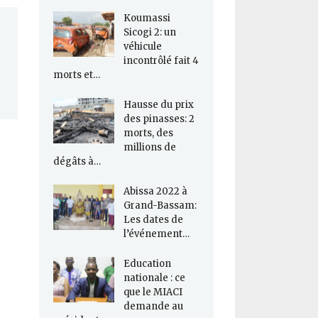
Koumassi
Sicogi 2: un
véhicule
incontrôlé fait 4
morts et…
Hausse du prix
des pinasses: 2
morts, des
millions de
dégâts à…
Abissa 2022 à
Grand-Bassam:
Les dates de
l’événement…
Education
nationale : ce
que le MIACI
demande au