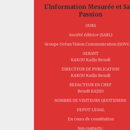
L'Information Mesurée et S
Passion
OURS
Société éditrice (SARL)
Groupe Océan Vision Communication (GOV
GERANT
KAKOU Kadjo Benoît
DIRECTEUR DE PUBLICATION:
KAKOU Kadjo Benoît
REDACTEUR EN CHEF
Benoît KADJO
NOMBRE DE VISITEURS QUOTIDIENS:
DEPOT LEGAL
En cours de constitution
Nos contacts :