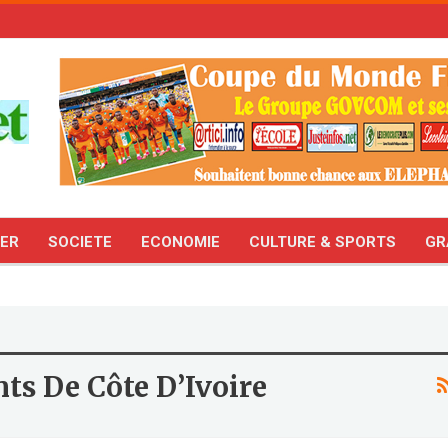
TER
SOCIETE
ECONOMIE
CULTURE & SPORTS
GR
nts De Côte D’Ivoire