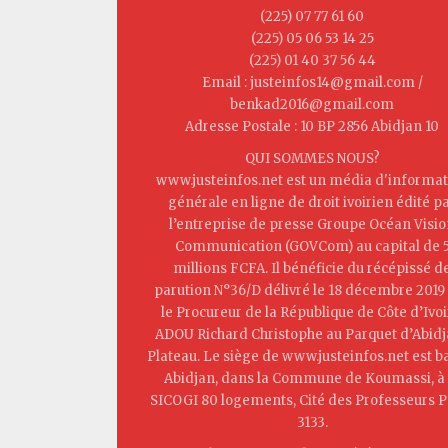
(225) 07 77 61 60
(225) 05 06 53 14 25
(225) 01 40 37 56 44
Email : justeinfos14@gmail.com /
benkad2016@gmail.com
Adresse Postale : 10 BP 2856 Abidjan 10
QUI SOMMES NOUS?
www.justeinfos.net est un média d'informat
générale en ligne de droit ivoirien édité p
l’entreprise de presse Groupe Océan Visi
Communication (GOVCom) au capital de 
millions FCFA. Il bénéficie du récépissé d
parution N°36/D délivré le 18 décembre 2019
le Procureur de la République de Côte d’Ivoi
ADOU Richard Christophe au Parquet d’Abid
Plateau. Le siège de www.justeinfos.net est b
Abidjan, dans la Commune de Koumassi, à 
SICOGI 80 logements, Cité des Professeurs P
3133.