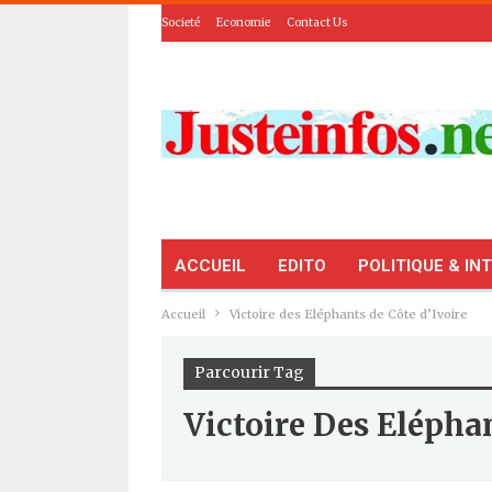
Societé
Economie
Contact Us
ACCUEIL
EDITO
POLITIQUE & IN
Accueil
Victoire des Eléphants de Côte d’Ivoire
Parcourir Tag
Victoire Des Elépha