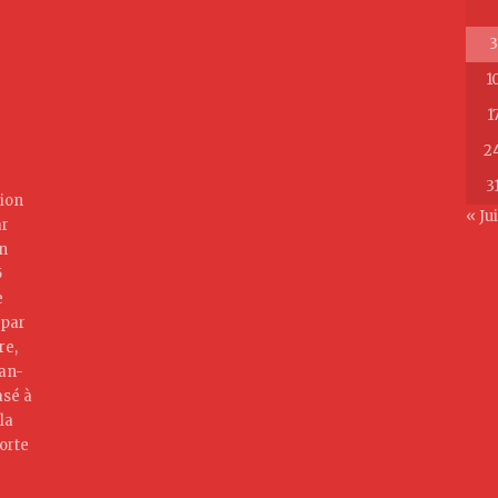
3
1
1
2
3
ion
« Jui
ar
on
5
e
 par
re,
jan-
asé à
la
orte