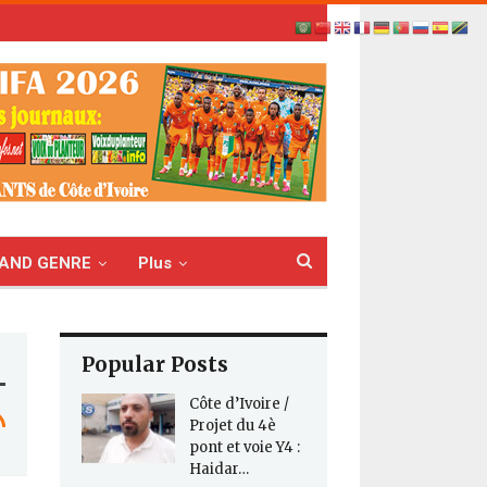
AND GENRE
Plus
Popular Posts
Côte d’Ivoire /
Projet du 4è
pont et voie Y4 :
Haidar…