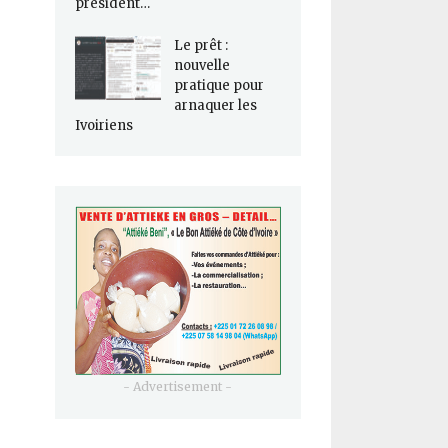
président…
Le prêt :
nouvelle
pratique pour
arnaquer les
Ivoiriens
- Advertisement -