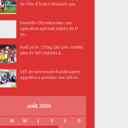
de Côte d’Ivoire éliminée aux…
Nouvelle CNI ivoirienne: une
opération spéciale initiée du 17
au…
Noël 2024 : L’Ong Jah Live comble
plus de 500 enfants à…
OIT: les personnes handicapées
appelées à postuler aux offres…
août 2026
M
M
J
V
S
D