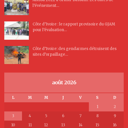
l’événement…
Côte d’Ivoire : le rapport provisoire du GJAM
pour l’évaluation…
Côte d’Ivoire: des gendarmes détruisent des
sites d’orpaillage…
août 2026
L
M
M
J
V
S
D
1
2
3
4
5
6
7
8
9
10
11
12
13
14
15
16