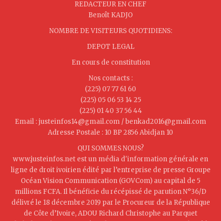
REDACTEUR EN CHEF
Benoît KADJO
NOMBRE DE VISITEURS QUOTIDIENS:
DEPOT LEGAL
En cours de constitution
Nos contacts :
(225) 07 77 61 60
(225) 05 06 53 14 25
(225) 01 40 37 56 44
Email : justeinfos14@gmail.com / benkad2016@gmail.com
Adresse Postale : 10 BP 2856 Abidjan 10
QUI SOMMES NOUS?
www.justeinfos.net est un média d'information générale en
ligne de droit ivoirien édité par l’entreprise de presse Groupe
Océan Vision Communication (GOVCom) au capital de 5
millions FCFA. Il bénéficie du récépissé de parution N°36/D
délivré le 18 décembre 2019 par le Procureur de la République
de Côte d’Ivoire, ADOU Richard Christophe au Parquet