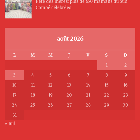
Fête des mères: plus de 650 mamans du Sud
Comoé célébrées
août 2026
L
M
M
J
V
S
D
1
2
3
4
5
6
7
8
9
10
11
12
13
14
15
16
17
18
19
20
21
22
23
24
25
26
27
28
29
30
31
« Juil