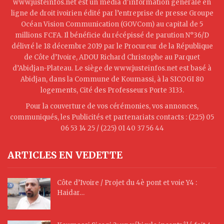
www.justeinfos.net est un média d'information générale en
ligne de droit ivoirien édité par l’entreprise de presse Groupe
Océan Vision Communication (GOVCom) au capital de 5
millions FCFA. Il bénéficie du récépissé de parution N°36/D
délivré le 18 décembre 2019 par le Procureur de la République
de Côte d’Ivoire, ADOU Richard Christophe au Parquet
d’Abidjan-Plateau. Le siège de www.justeinfos.net est basé à
Abidjan, dans la Commune de Koumassi, à la SICOGI 80
logements, Cité des Professeurs Porte 3133.
Pour la couverture de vos cérémonies, vos annonces,
communiqués, les Publicités et partenariats contacts : (225) 05
06 53 14 25 / (225) 01 40 37 56 44
ARTICLES EN VEDETTE
Côte d’Ivoire / Projet du 4è pont et voie Y4 :
Haidar…