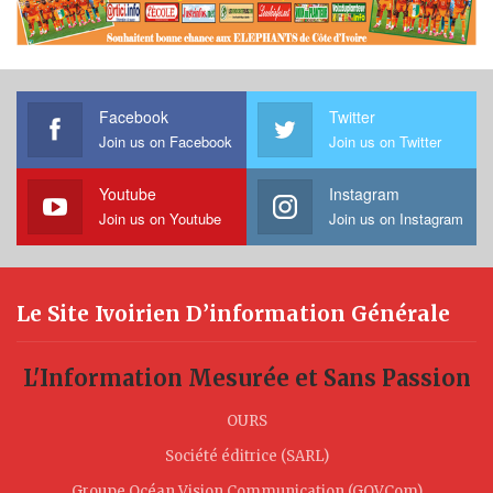
Facebook
Twitter
Join us on Facebook
Join us on Twitter
Youtube
Instagram
Join us on Youtube
Join us on Instagram
Le Site Ivoirien D’information Générale
L'Information Mesurée et Sans Passion
OURS
Société éditrice (SARL)
Groupe Océan Vision Communication (GOVCom)