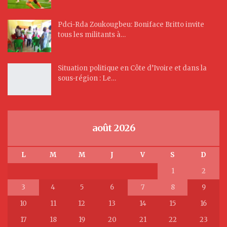
Pdci-Rda Zoukougbeu: Boniface Britto invite
tous les militants à…
Situation politique en Côte d’Ivoire et dans la
sous-région : Le…
août 2026
L
M
M
J
V
S
D
1
2
3
4
5
6
7
8
9
10
11
12
13
14
15
16
17
18
19
20
21
22
23