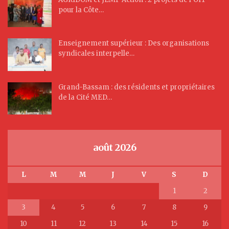
pour la Côte…
Enseignement supérieur : Des organisations
syndicales interpelle…
Grand-Bassam : des résidents et propriétaires
de la Cité MED…
août 2026
L
M
M
J
V
S
D
1
2
3
4
5
6
7
8
9
10
11
12
13
14
15
16