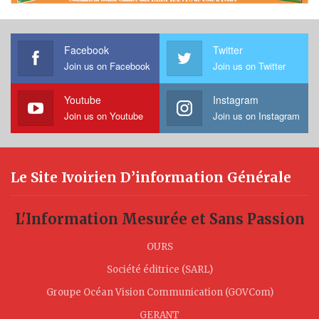
Facebook
Twitter
Join us on Facebook
Join us on Twitter
Youtube
Instagram
Join us on Youtube
Join us on Instagram
Le Site Ivoirien D’information Générale
L'Information Mesurée et Sans Passion
OURS
Société éditrice (SARL)
Groupe Océan Vision Communication (GOVCom)
GERANT