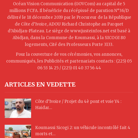
Océan Vision Communication (GOVCom) au capital de 5
millions FCFA. Il bénéficie du récépissé de parution N°36/D
délivré le 18 décembre 2019 par le Procureur de la République
de Côte d’Ivoire, ADOU Richard Christophe au Parquet
d’Abidjan-Plateau. Le siège de www.justeinfos.net est basé à
Abidjan, dans la Commune de Koumassi, à la SICOGI 80
logements, Cité des Professeurs Porte 3133.
Pour la couverture de vos cérémonies, vos annonces,
communiqués, les Publicités et partenariats contacts : (225) 05
06 53 14 25 / (225) 01 40 37 56 44
ARTICLES EN VEDETTE
Côte d’Ivoire / Projet du 4è pont et voie Y4 :
Haidar…
Koumassi Sicogi 2: un véhicule incontrôlé fait 4
morts et…