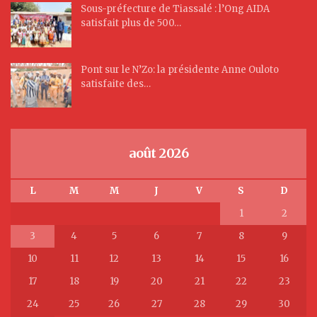
Sous-préfecture de Tiassalé : l’Ong AIDA
satisfait plus de 500…
Pont sur le N’Zo: la présidente Anne Ouloto
satisfaite des…
août 2026
L
M
M
J
V
S
D
1
2
3
4
5
6
7
8
9
10
11
12
13
14
15
16
17
18
19
20
21
22
23
24
25
26
27
28
29
30