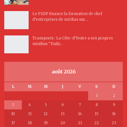
Le FSDP finance la formation de chef
d’entreprises de médias sur…
Transports : La Côte-d’Ivoire a ses propres
minibus ‘‘Daily…
août 2026
L
M
M
J
V
S
D
1
2
3
4
5
6
7
8
9
10
11
12
13
14
15
16
17
18
19
20
21
22
23