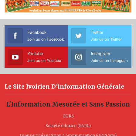
Facebook
Twitter
Join us on Facebook
Join us on Twitter
Youtube
Instagram
Join us on Youtube
Join us on Instagram
Le Site Ivoirien D’information Générale
L'Information Mesurée et Sans Passion
OURS
Société éditrice (SARL)
Groupe Océan Vision Communication (GOVCom)