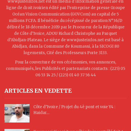
www.justeinfos.net est un média d'information générale en
ligne de droit ivoirien édité par l’entreprise de presse Groupe
Océan Vision Communication (GOVCom) au capital de 5
millions FCFA. Il bénéficie du récépissé de parution N°36/D
délivré le 18 décembre 2019 par le Procureur de la République
de Côte d’Ivoire, ADOU Richard Christophe au Parquet
d’Abidjan-Plateau. Le siège de www.justeinfos.net est basé à
Abidjan, dans la Commune de Koumassi, à la SICOGI 80
logements, Cité des Professeurs Porte 3133.
Pour la couverture de vos cérémonies, vos annonces,
communiqués, les Publicités et partenariats contacts : (225) 05
06 53 14 25 / (225) 01 40 37 56 44
ARTICLES EN VEDETTE
Côte d’Ivoire / Projet du 4è pont et voie Y4 :
Haidar…