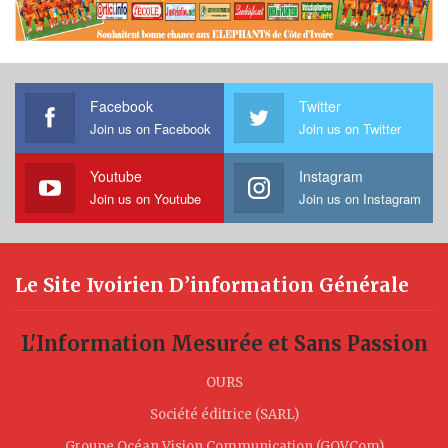
Facebook
Twitter
Join us on Facebook
Join us on Twitter
Youtube
Instagram
Join us on Youtube
Join us on Instagram
Le Site Ivoirien D’information Générale
L'Information Mesurée et Sans Passion
OURS
Société éditrice (SARL)
Groupe Océan Vision Communication (GOVCom)