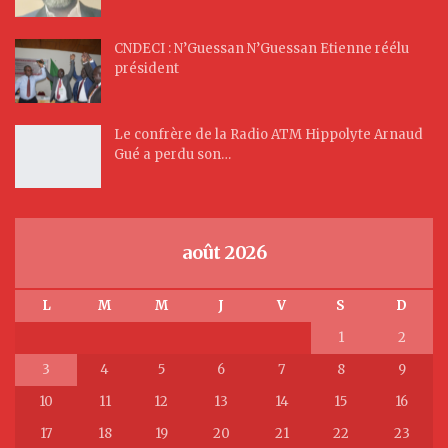
CNDECI : N’Guessan N’Guessan Etienne réélu
président
Le confrère de la Radio ATM Hippolyte Arnaud
Gué a perdu son…
août 2026
L
M
M
J
V
S
D
1
2
3
4
5
6
7
8
9
10
11
12
13
14
15
16
17
18
19
20
21
22
23