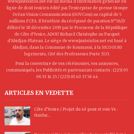
www.justeinfos.net est un média d'information générale en
ligne de droit ivoirien édité par l’entreprise de presse Groupe
Océan Vision Communication (GOVCom) au capital de 5
millions FCFA. Il bénéficie du récépissé de parution N°36/D
délivré le 18 décembre 2019 par le Procureur de la République
de Côte d’Ivoire, ADOU Richard Christophe au Parquet
d’Abidjan-Plateau. Le siège de www.justeinfos.net est basé à
Abidjan, dans la Commune de Koumassi, à la SICOGI 80
logements, Cité des Professeurs Porte 3133.
Pour la couverture de vos cérémonies, vos annonces,
communiqués, les Publicités et partenariats contacts : (225) 05
06 53 14 25 / (225) 01 40 37 56 44
ARTICLES EN VEDETTE
Côte d’Ivoire / Projet du 4è pont et voie Y4 :
Haidar…