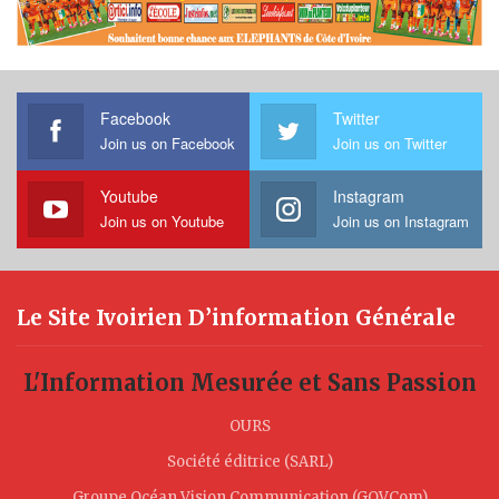
Facebook
Twitter
Join us on Facebook
Join us on Twitter
Youtube
Instagram
Join us on Youtube
Join us on Instagram
Le Site Ivoirien D’information Générale
L'Information Mesurée et Sans Passion
OURS
Société éditrice (SARL)
Groupe Océan Vision Communication (GOVCom)