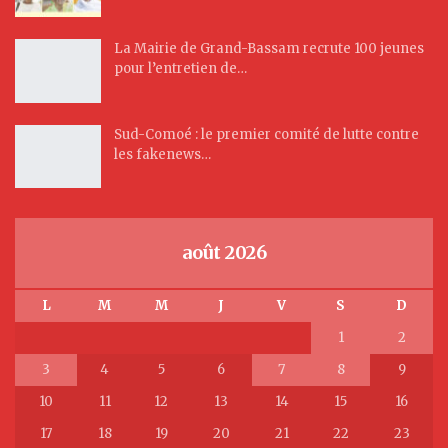
La Mairie de Grand-Bassam recrute 100 jeunes
pour l’entretien de…
Sud-Comoé : le premier comité de lutte contre
les fakenews…
août 2026
L
M
M
J
V
S
D
1
2
3
4
5
6
7
8
9
10
11
12
13
14
15
16
17
18
19
20
21
22
23