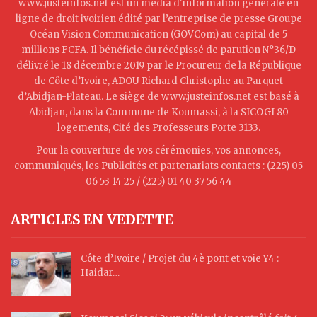
www.justeinfos.net est un média d'information générale en
ligne de droit ivoirien édité par l’entreprise de presse Groupe
Océan Vision Communication (GOVCom) au capital de 5
millions FCFA. Il bénéficie du récépissé de parution N°36/D
délivré le 18 décembre 2019 par le Procureur de la République
de Côte d’Ivoire, ADOU Richard Christophe au Parquet
d’Abidjan-Plateau. Le siège de www.justeinfos.net est basé à
Abidjan, dans la Commune de Koumassi, à la SICOGI 80
logements, Cité des Professeurs Porte 3133.
Pour la couverture de vos cérémonies, vos annonces,
communiqués, les Publicités et partenariats contacts : (225) 05
06 53 14 25 / (225) 01 40 37 56 44
ARTICLES EN VEDETTE
Côte d’Ivoire / Projet du 4è pont et voie Y4 :
Haidar…