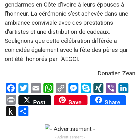
gendarmes en Côte d’Ivoire à leurs épouses à
l’honneur. La cérémonie s’est achevée dans une
ambiance conviviale avec des prestations
d’artistes et une distribution de cadeaux.
Soulignons que cette célébration différée a
coïncidée également avec la fête des pères qui
ont été honorés par l’AEGCI.
Donatien Zean
Facebook
Twitter
Email
WhatsApp
Copy
Messenger
Skype
XING
Viber
Li
Link
Print
Post
Save
Share
Push
Partager
to
Kindle
- Advertisement -