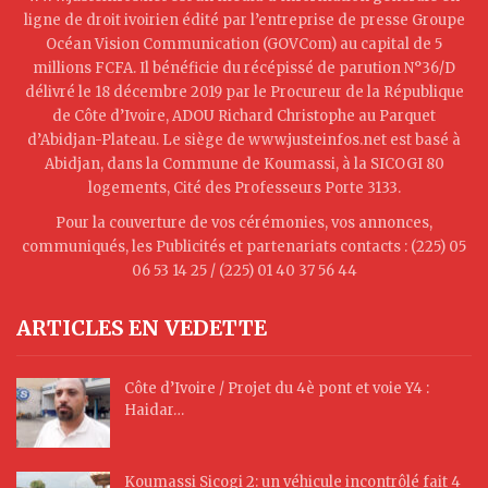
ligne de droit ivoirien édité par l’entreprise de presse Groupe
Océan Vision Communication (GOVCom) au capital de 5
millions FCFA. Il bénéficie du récépissé de parution N°36/D
délivré le 18 décembre 2019 par le Procureur de la République
de Côte d’Ivoire, ADOU Richard Christophe au Parquet
d’Abidjan-Plateau. Le siège de www.justeinfos.net est basé à
Abidjan, dans la Commune de Koumassi, à la SICOGI 80
logements, Cité des Professeurs Porte 3133.
Pour la couverture de vos cérémonies, vos annonces,
communiqués, les Publicités et partenariats contacts : (225) 05
06 53 14 25 / (225) 01 40 37 56 44
ARTICLES EN VEDETTE
Côte d’Ivoire / Projet du 4è pont et voie Y4 :
Haidar…
Koumassi Sicogi 2: un véhicule incontrôlé fait 4