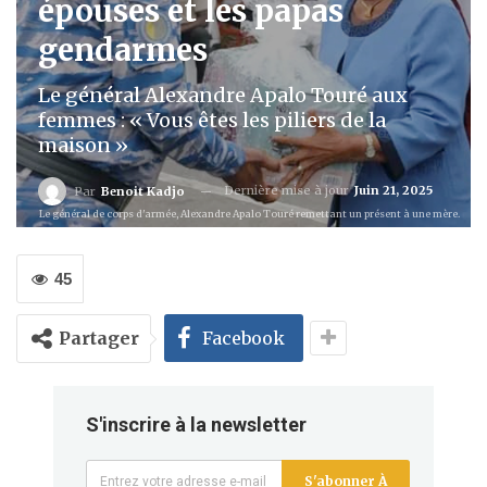
épouses et les papas
gendarmes
Le général Alexandre Apalo Touré aux
femmes : « Vous êtes les piliers de la
maison »
Dernière mise à jour
Juin 21, 2025
Par
Benoit Kadjo
Le général de corps d'armée, Alexandre Apalo Touré remettant un présent à une mère.
45
Partager
Facebook
S'inscrire à la newsletter
S'abonner À