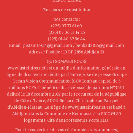
DEPOT LEGAL
En cours de constitution
Nos contacts :
(225) 07 77 61 60
(225) 05 06 53 14 25
(225) 01 40 37 56 44
Email : justeinfos14@gmail.com / benkad2016@gmail.com
Adresse Postale : 10 BP 2856 Abidjan 10
QUI SOMMES NOUS?
www.justeinfos.net est un média d'information générale en
ligne de droit ivoirien édité par l’entreprise de presse Groupe
Océan Vision Communication (GOVCom) au capital de 5
millions FCFA. Il bénéficie du récépissé de parution N°36/D
délivré le 18 décembre 2019 par le Procureur de la République
de Côte d’Ivoire, ADOU Richard Christophe au Parquet
d’Abidjan-Plateau. Le siège de www.justeinfos.net est basé à
Abidjan, dans la Commune de Koumassi, à la SICOGI 80
logements, Cité des Professeurs Porte 3133.
Pour la couverture de vos cérémonies, vos annonces,