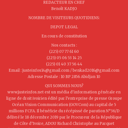
REDACTEUR EN CHEF
Benoît KADJO
NOMBRE DE VISITEURS QUOTIDIENS:
DEPOT LEGAL
En cours de constitution
Nos contacts :
(225) 07 77 61 60
(225) 05 06 53 14 25
(225) 01 40 37 56 44
Email : justeinfos14@gmail.com / benkad2016@gmail.com
Adresse Postale : 10 BP 2856 Abidjan 10
QUI SOMMES NOUS?
www.justeinfos.net est un média d'information générale en
ligne de droit ivoirien édité par l’entreprise de presse Groupe
Océan Vision Communication (GOVCom) au capital de 5
millions FCFA. Il bénéficie du récépissé de parution N°36/D
délivré le 18 décembre 2019 par le Procureur de la République
de Côte d’Ivoire, ADOU Richard Christophe au Parquet