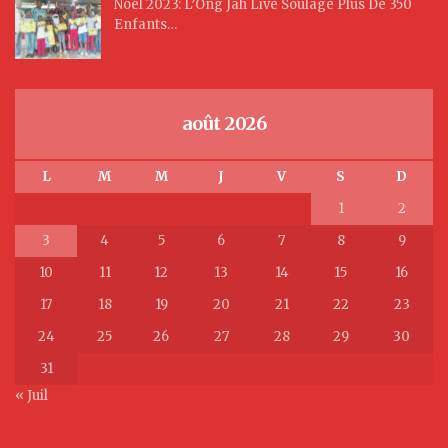
Noël 2023: L’Ong Jah Live Soulage Plus De 350
Enfants…
août 2026
L
M
M
J
V
S
D
1
2
3
4
5
6
7
8
9
10
11
12
13
14
15
16
17
18
19
20
21
22
23
24
25
26
27
28
29
30
31
« Juil