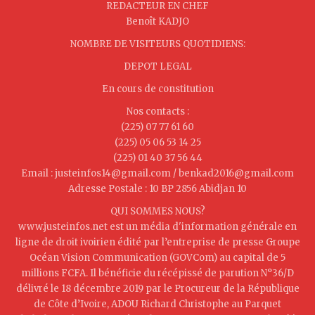
REDACTEUR EN CHEF
Benoît KADJO
NOMBRE DE VISITEURS QUOTIDIENS:
DEPOT LEGAL
En cours de constitution
Nos contacts :
(225) 07 77 61 60
(225) 05 06 53 14 25
(225) 01 40 37 56 44
Email : justeinfos14@gmail.com / benkad2016@gmail.com
Adresse Postale : 10 BP 2856 Abidjan 10
QUI SOMMES NOUS?
www.justeinfos.net est un média d'information générale en
ligne de droit ivoirien édité par l’entreprise de presse Groupe
Océan Vision Communication (GOVCom) au capital de 5
millions FCFA. Il bénéficie du récépissé de parution N°36/D
délivré le 18 décembre 2019 par le Procureur de la République
de Côte d’Ivoire, ADOU Richard Christophe au Parquet