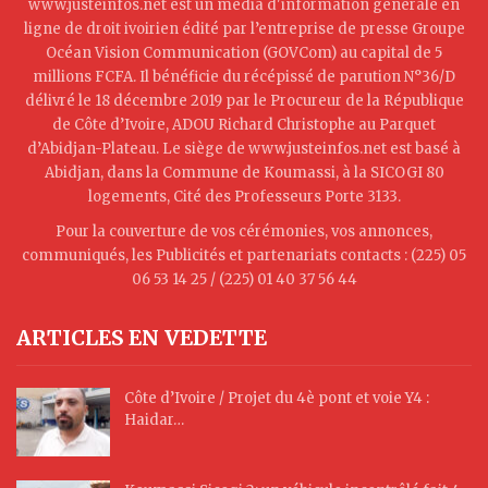
www.justeinfos.net est un média d'information générale en
ligne de droit ivoirien édité par l’entreprise de presse Groupe
Océan Vision Communication (GOVCom) au capital de 5
millions FCFA. Il bénéficie du récépissé de parution N°36/D
délivré le 18 décembre 2019 par le Procureur de la République
de Côte d’Ivoire, ADOU Richard Christophe au Parquet
d’Abidjan-Plateau. Le siège de www.justeinfos.net est basé à
Abidjan, dans la Commune de Koumassi, à la SICOGI 80
logements, Cité des Professeurs Porte 3133.
Pour la couverture de vos cérémonies, vos annonces,
communiqués, les Publicités et partenariats contacts : (225) 05
06 53 14 25 / (225) 01 40 37 56 44
ARTICLES EN VEDETTE
Côte d’Ivoire / Projet du 4è pont et voie Y4 :
Haidar…