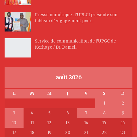
Presse numérique : l’UPLCI présente son
tableau d’engagement pour…
Service de communication de l’UPGC de
Korhogo / Dr. Daniel…
août 2026
L
M
M
J
V
S
D
1
2
3
4
5
6
7
8
9
10
11
12
13
14
15
16
17
18
19
20
21
22
23