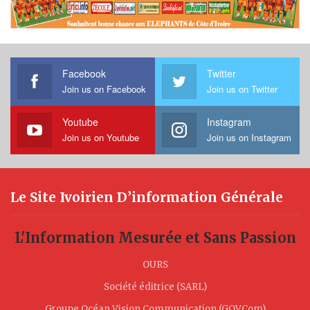
Facebook
Twitter
Join us on Facebook
Join us on Twitter
Youtube
Instagram
Join us on Youtube
Join us on Instagram
Le Site Ivoirien D’information Générale
L'Information Mesurée et Sans Passion
OURS
Société éditrice (SARL)
Groupe Océan Vision Communication (GOVCom)