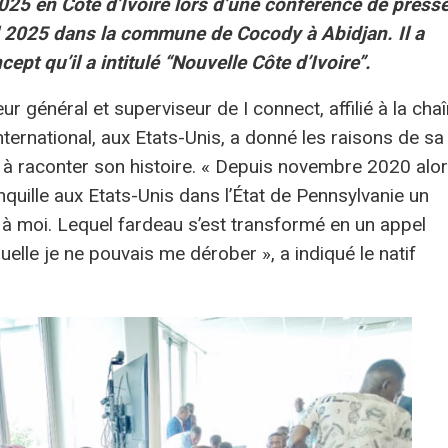
 2025 en Côte d’Ivoire lors d’une conférence de press
ril 2025 dans la commune de Cocody à Abidjan. Il a
t qu’il a intitulé ‘‘Nouvelle Côte d’Ivoire’’.
r général et superviseur de I connect, affilié à la cha
nternational, aux Etats-Unis, a donné les raisons de sa
u à raconter son histoire. « Depuis novembre 2020 alo
nquille aux Etats-Unis dans l’État de Pennsylvanie un
à moi. Lequel fardeau s’est transformé en un appel
uelle je ne pouvais me dérober », a indiqué le natif