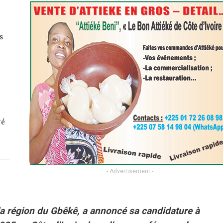
s
ré
- Advertisement -
 la région du Gbêkê, a annoncé sa candidature à