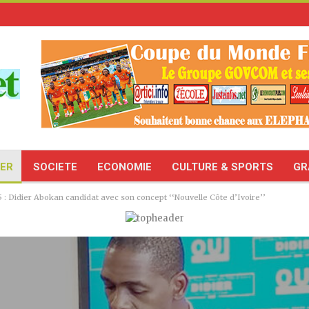
TER
SOCIETE
ECONOMIE
CULTURE & SPORTS
GR
 : Didier Abokan candidat avec son concept ‘‘Nouvelle Côte d’Ivoire’’