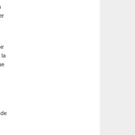
n
er
ir
 la
ue
 de