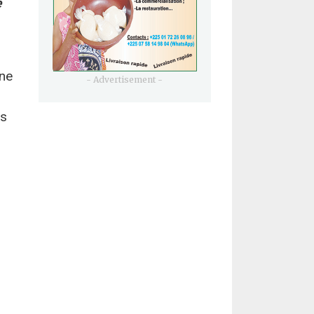
e
îne
- Advertisement -
rs