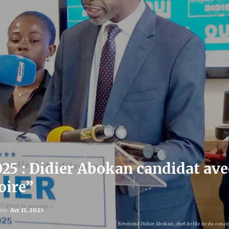
025 : Didier Abokan candidat av
oire’’
jour
Avr 11, 2025
Révérend Didier Abokan, chef de file de du concep