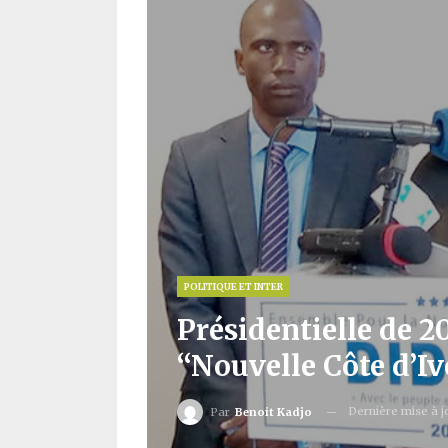
POLITIQUE ET INTER
Présidentielle de 2
‘‘Nouvelle Côte d’Iv
Dernière mise à 
Par
Benoit Kadjo