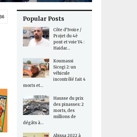
66
Popular Posts
Côte d’Ivoire /
Projet du 4è
pont et voie Y4 :
Haidar…
Koumassi
Sicogi 2: un
véhicule
incontrôlé fait 4
morts et…
Hausse du prix
des pinasses: 2
morts, des
millions de
dégâts à…
Abissa 2022 à