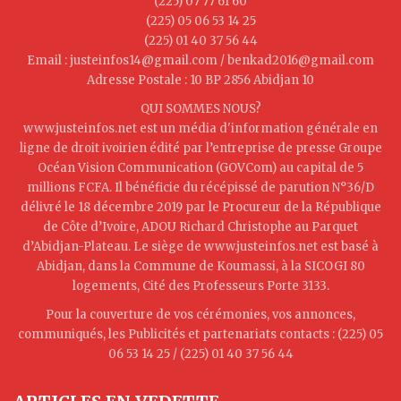
(225) 07 77 61 60
(225) 05 06 53 14 25
(225) 01 40 37 56 44
Email : justeinfos14@gmail.com / benkad2016@gmail.com
Adresse Postale : 10 BP 2856 Abidjan 10
QUI SOMMES NOUS?
www.justeinfos.net est un média d'information générale en
ligne de droit ivoirien édité par l’entreprise de presse Groupe
Océan Vision Communication (GOVCom) au capital de 5
millions FCFA. Il bénéficie du récépissé de parution N°36/D
délivré le 18 décembre 2019 par le Procureur de la République
de Côte d’Ivoire, ADOU Richard Christophe au Parquet
d’Abidjan-Plateau. Le siège de www.justeinfos.net est basé à
Abidjan, dans la Commune de Koumassi, à la SICOGI 80
logements, Cité des Professeurs Porte 3133.
Pour la couverture de vos cérémonies, vos annonces,
communiqués, les Publicités et partenariats contacts : (225) 05
06 53 14 25 / (225) 01 40 37 56 44