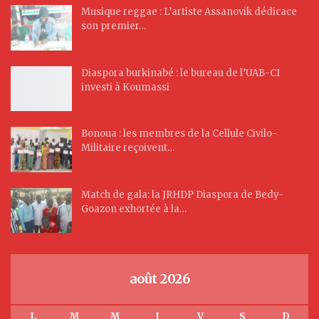
Musique reggae : L’artiste Assanovik dédicace
son premier…
Diaspora burkinabé : le bureau de l’UAB-CI
investi à Koumassi
Bonoua : les membres de la Cellule Civilo-
Militaire reçoivent…
Match de gala: la JRHDP Diaspora de Bedy-
Goazon exhortée à la…
août 2026
L
M
M
J
V
S
D