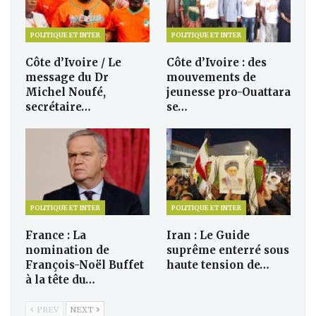
POLITIQUE ET INTER
POLITIQUE ET INTER
Côte d’Ivoire / Le
Côte d’Ivoire : des
message du Dr
mouvements de
Michel Noufé,
jeunesse pro-Ouattara
secrétaire…
se…
POLITIQUE ET INTER
POLITIQUE ET INTER
France : La
Iran : Le Guide
nomination de
suprême enterré sous
François-Noël Buffet
haute tension de…
à la tête du…
PREV
NEXT