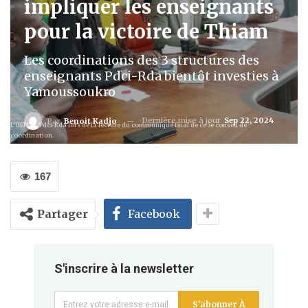
impliquer les enseignants
pour la victoire de Thiam
Les coordinations des 3 structures des
enseignants Pdci-Rda bientôt investies à
Yamoussoukro
Dernière mise à jour
Sep 22, 2024
Par
Benoit Kadjo
L'UEPPM/Pdci-Rda lors de la lecture du communiqué final de ce 3e conseil de
coordination.
167
Partager
Facebook
S'inscrire à la newsletter
S'abonner À