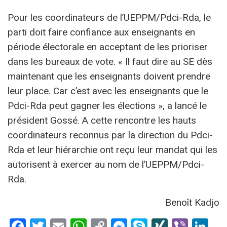
Pour les coordinateurs de l’UEPPM/Pdci-Rda, le
parti doit faire confiance aux enseignants en
période électorale en acceptant de les prioriser
dans les bureaux de vote. « Il faut dire au SE dès
maintenant que les enseignants doivent prendre
leur place. Car c’est avec les enseignants que le
Pdci-Rda peut gagner les élections », a lancé le
président Gossé. A cette rencontre les hauts
coordinateurs reconnus par la direction du Pdci-
Rda et leur hiérarchie ont reçu leur mandat qui les
autorisent à exercer au nom de l’UEPPM/Pdci-
Rda.
Benoît Kadjo
Facebook
Twitter
Email
WhatsApp
Copy
Messenger
Skype
XING
Viber
Li