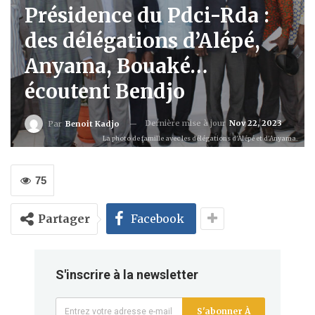
Présidence du Pdci-Rda :
des délégations d’Alépé,
Anyama, Bouaké…
écoutent Bendjo
Dernière mise à jour
Nov 22, 2023
Par
Benoit Kadjo
La photo de famille avec les délégations d'Alépé et d'Anyama.
75
Partager
Facebook
S'inscrire à la newsletter
S'abonner À