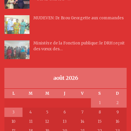
MUDEVEN: Dr Brou Georgette aux commandes
Ministère de la Fonction publique: le DRH reçoit
des vœux des…
août 2026
L
M
M
J
V
S
D
1
2
3
4
5
6
7
8
9
10
11
12
13
14
15
16
17
18
19
20
21
22
23