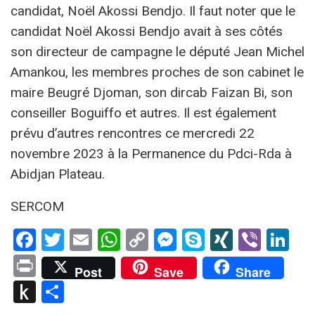
candidat, Noël Akossi Bendjo. Il faut noter que le
candidat Noël Akossi Bendjo avait à ses côtés
son directeur de campagne le député Jean Michel
Amankou, les membres proches de son cabinet le
maire Beugré Djoman, son dircab Faizan Bi, son
conseiller Boguiffo et autres. Il est également
prévu d’autres rencontres ce mercredi 22
novembre 2023 à la Permanence du Pdci-Rda à
Abidjan Plateau.
SERCOM
Facebook
Twitter
Email
WhatsApp
Copy
Messenger
Skype
XING
Viber
Li
Link
Print
Post
Save
Share
Push
Partager
to