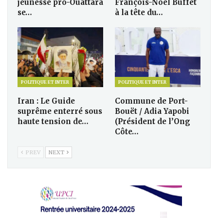
jeunesse pro-Ouattara
François-Noël Buffet
se…
à la tête du…
POLITIQUE ET INTER
POLITIQUE ET INTER
Iran : Le Guide
Commune de Port-
suprême enterré sous
Bouët / Adia Yapobi
haute tension de…
(Président de l’Ong
Côte…
PREV
NEXT