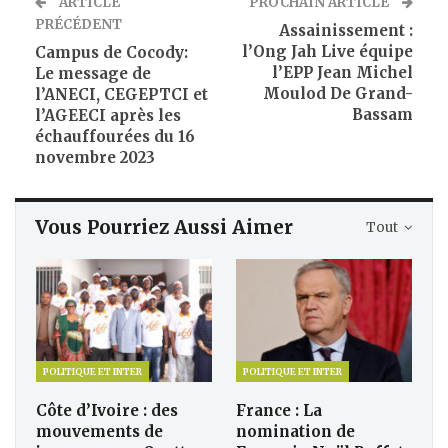
ARTICLE
PROCHAIN ARTICLE
PRÉCÉDENT
Assainissement :
l’Ong Jah Live équipe
Campus de Cocody:
l’EPP Jean Michel
Le message de
Moulod De Grand-
l’ANECI, CEGEPTCI et
Bassam
l’AGEECI après les
échauffourées du 16
novembre 2023
Vous Pourriez Aussi Aimer
Tout
POLITIQUE ET INTER
POLITIQUE ET INTER
Côte d’Ivoire : des
France : La
mouvements de
nomination de