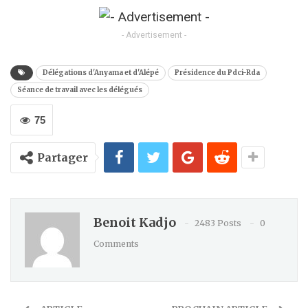
Kindle
- Advertisement -
Délégations d'Anyama et d'Alépé
Présidence du Pdci-Rda
Séance de travail avec les délégués
75
Partager
Benoit Kadjo
2483 Posts
0
Comments