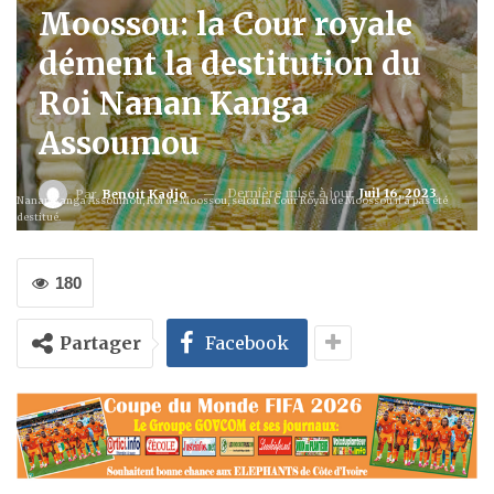
Moossou: la Cour royale
dément la destitution du
Roi Nanan Kanga
Assoumou
Dernière mise à jour
Juil 16, 2023
Par
Benoit Kadjo
Nanan Kanga Assoumou, Roi de Moossou, selon la Cour Royal de Moossou n'a pas été
destitué.
180
Partager
Facebook