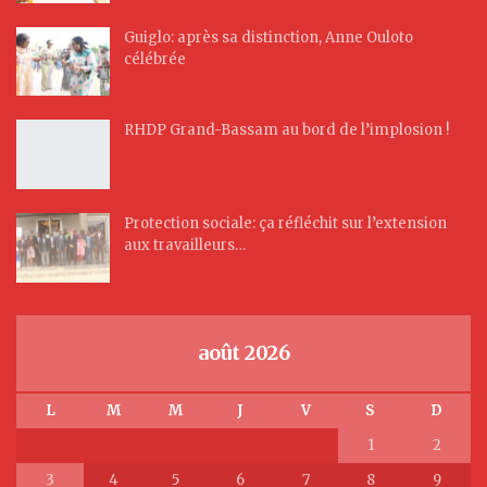
Guiglo: après sa distinction, Anne Ouloto
célébrée
RHDP Grand-Bassam au bord de l’implosion !
Protection sociale: ça réfléchit sur l’extension
aux travailleurs…
août 2026
L
M
M
J
V
S
D
1
2
3
4
5
6
7
8
9