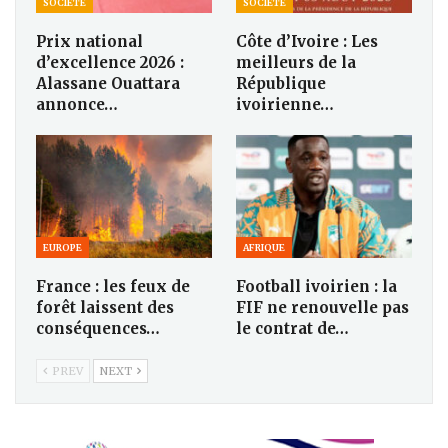
SOCIETÉ
SOCIETÉ
Prix national
Côte d’Ivoire : Les
d’excellence 2026 :
meilleurs de la
Alassane Ouattara
République
annonce…
ivoirienne…
EUROPE
AFRIQUE
France : les feux de
Football ivoirien : la
forêt laissent des
FIF ne renouvelle pas
conséquences…
le contrat de…
PREV
NEXT