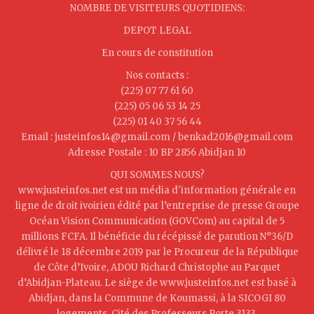
NOMBRE DE VISITEURS QUOTIDIENS:
DEPOT LEGAL
En cours de constitution
Nos contacts :
(225) 07 77 61 60
(225) 05 06 53 14 25
(225) 01 40 37 56 44
Email : justeinfos14@gmail.com / benkad2016@gmail.com
Adresse Postale : 10 BP 2856 Abidjan 10
QUI SOMMES NOUS?
www.justeinfos.net est un média d'information générale en
ligne de droit ivoirien édité par l’entreprise de presse Groupe
Océan Vision Communication (GOVCom) au capital de 5
millions FCFA. Il bénéficie du récépissé de parution N°36/D
délivré le 18 décembre 2019 par le Procureur de la République
de Côte d’Ivoire, ADOU Richard Christophe au Parquet
d’Abidjan-Plateau. Le siège de www.justeinfos.net est basé à
Abidjan, dans la Commune de Koumassi, à la SICOGI 80
logements, Cité des Professeurs Porte 3133.