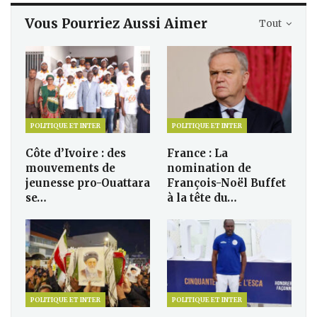
Vous Pourriez Aussi Aimer
Tout
POLITIQUE ET INTER
POLITIQUE ET INTER
Côte d’Ivoire : des
France : La
mouvements de
nomination de
jeunesse pro-Ouattara
François-Noël Buffet
se…
à la tête du…
POLITIQUE ET INTER
POLITIQUE ET INTER