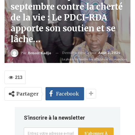
septembre contre la cherté
de la vie : Le PDCI-RDA
apporte son soutien et se
lâche…
Dernière mise à jour
Août 2, 2024
Par
Benoit Kadjo
La photo de famille des officiels et des membres.
213
Partager
Facebook
S'inscrire à la newsletter
S'abonner À