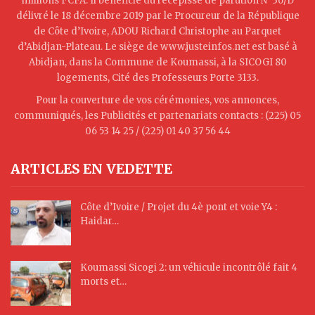
millions FCFA. Il bénéficie du récépissé de parution N°36/D
délivré le 18 décembre 2019 par le Procureur de la République
de Côte d’Ivoire, ADOU Richard Christophe au Parquet
d’Abidjan-Plateau. Le siège de www.justeinfos.net est basé à
Abidjan, dans la Commune de Koumassi, à la SICOGI 80
logements, Cité des Professeurs Porte 3133.
Pour la couverture de vos cérémonies, vos annonces,
communiqués, les Publicités et partenariats contacts : (225) 05
06 53 14 25 / (225) 01 40 37 56 44
ARTICLES EN VEDETTE
Côte d’Ivoire / Projet du 4è pont et voie Y4 :
Haidar…
Koumassi Sicogi 2: un véhicule incontrôlé fait 4
morts et…