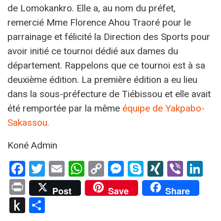
de Lomokankro. Elle a, au nom du préfet,
remercié Mme Florence Ahou Traoré pour le
parrainage et félicité la Direction des Sports pour
avoir initié ce tournoi dédié aux dames du
département. Rappelons que ce tournoi est à sa
deuxième édition. La première édition a eu lieu
dans la sous-préfecture de Tiébissou et elle avait
été remportée par la même
équipe de Yakpabo-
Sakassou.
Koné Admin
Facebook
Twitter
Email
WhatsApp
Copy
Messenger
Skype
XING
Viber
Li
Link
Print
Post
Save
Share
Push
Partager
to