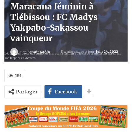
Maracana féminin à
Tiébissou : FC Madys
Yakpabo-Sakassou
vainqueur
Dernière mise à jour
Juin 24, 2022
Par
Benoit Kadjo
L'équipe vainqueur du tournoi de maracana féminin à Tiébissou brandissant fièrement
son trophée de victoire.
191
Partager
Facebook