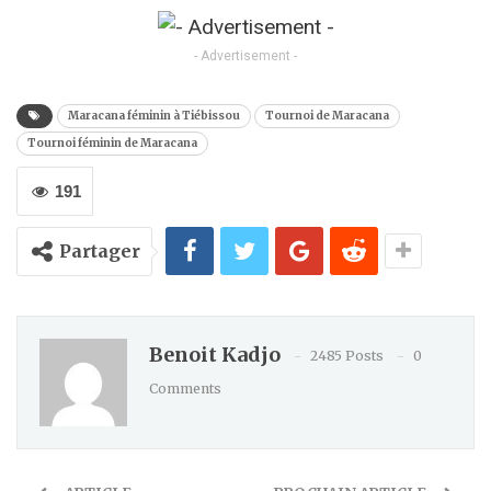
Kindle
- Advertisement -
Maracana féminin à Tiébissou
Tournoi de Maracana
Tournoi féminin de Maracana
191
Partager
Benoit Kadjo
2485 Posts
0
Comments