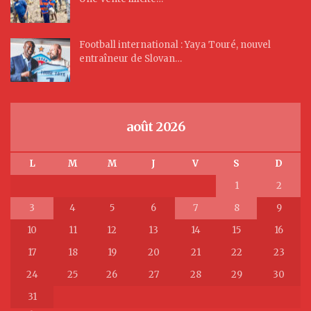
Football international : Yaya Touré, nouvel
entraîneur de Slovan…
août 2026
L
M
M
J
V
S
D
1
2
3
4
5
6
7
8
9
10
11
12
13
14
15
16
17
18
19
20
21
22
23
24
25
26
27
28
29
30
31