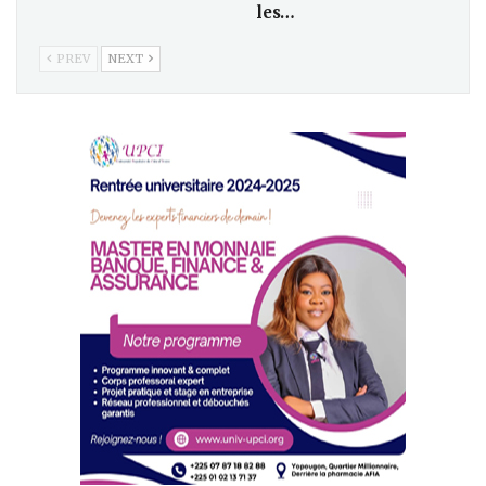
les…
PREV
NEXT