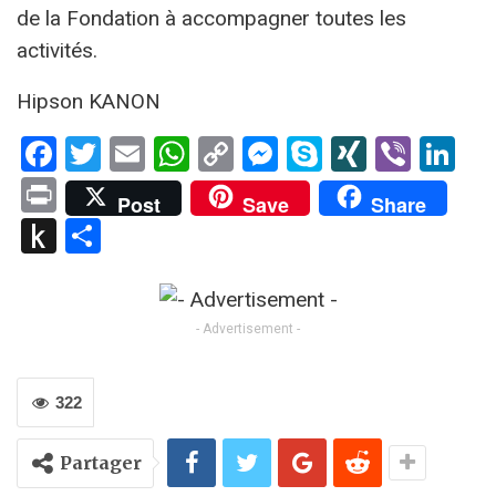
de la Fondation à accompagner toutes les
activités.
Hipson KANON
Facebook
Twitter
Email
WhatsApp
Copy
Messenger
Skype
XING
Viber
Li
Link
Print
Post
Save
Share
Push
Partager
to
Kindle
- Advertisement -
322
Partager