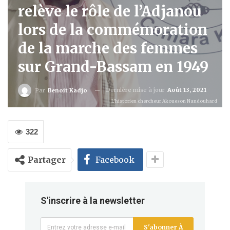
relève le rôle de l’Adjanou
lors de la commémoration
de la marche des femmes
sur Grand-Bassam en 1949
Dernière mise à jour
Août 13, 2021
Par
Benoit Kadjo
L'historien chercheur Akoueson Nandouhard
322
Partager
Facebook
S'inscrire à la newsletter
S'abonner À