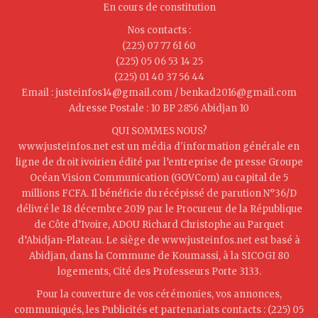
En cours de constitution
Nos contacts :
(225) 07 77 61 60
(225) 05 06 53 14 25
(225) 01 40 37 56 44
Email : justeinfos14@gmail.com / benkad2016@gmail.com
Adresse Postale : 10 BP 2856 Abidjan 10
QUI SOMMES NOUS?
www.justeinfos.net est un média d'information générale en
ligne de droit ivoirien édité par l’entreprise de presse Groupe
Océan Vision Communication (GOVCom) au capital de 5
millions FCFA. Il bénéficie du récépissé de parution N°36/D
délivré le 18 décembre 2019 par le Procureur de la République
de Côte d’Ivoire, ADOU Richard Christophe au Parquet
d’Abidjan-Plateau. Le siège de www.justeinfos.net est basé à
Abidjan, dans la Commune de Koumassi, à la SICOGI 80
logements, Cité des Professeurs Porte 3133.
Pour la couverture de vos cérémonies, vos annonces,
communiqués, les Publicités et partenariats contacts : (225) 05