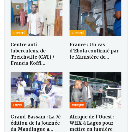
SOCIETÉ
SOCIETÉ
Centre anti
France : Un cas
tuberculeux de
d’Ebola confirmé par
Treichville (CAT) /
le Ministère de…
Francis Koffi…
SANTÉ
AFRIQUE
Grand-Bassam : La 7è
Afrique de l’Ouest :
édition de la Journée
WHX à Lagos pour
du Mandingue a…
mettre en lumière