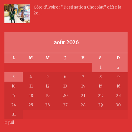
Côte d’Ivoire : ‘‘Destination Chocolat’’ offre la
2e…
août 2026
L
M
M
J
V
S
D
1
2
3
4
5
6
7
8
9
10
11
12
13
14
15
16
17
18
19
20
21
22
23
24
25
26
27
28
29
30
31
« Juil