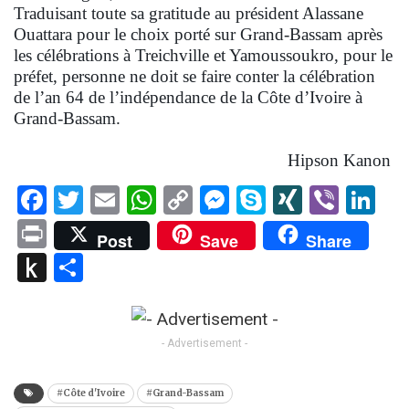
Traduisant toute sa gratitude au président Alassane
Ouattara pour le choix porté sur Grand-Bassam après
les célébrations à Treichville et Yamoussoukro, pour le
préfet, personne ne doit se faire conter la célébration
de l’an 64 de l’indépendance de la Côte d’Ivoire à
Grand-Bassam.
Hipson Kanon
Facebook
Twitter
Email
WhatsApp
Copy
Messenger
Skype
XING
Viber
Li
Link
Print
Post
Save
Share
Push
Partager
to
Kindle
- Advertisement -
#Côte d'Ivoire
#Grand-Bassam