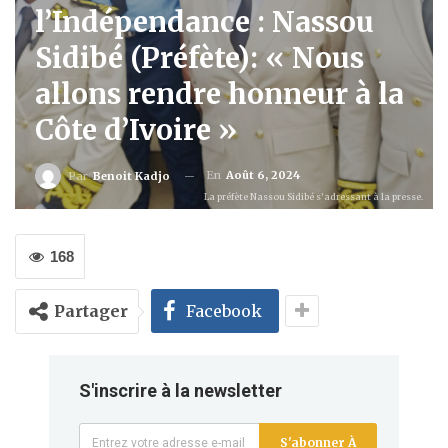
l’Indépendance : Nassou
Sidibé (Préfète): « Nous
allons rendre honneur à la
Côte d’Ivoire »
En
Août 6, 2024
Par
Benoit Kadjo
La préfète Nassou Sidibé s’adressant à la presse.
168
Partager
Facebook
S'inscrire à la newsletter
S'abonner À