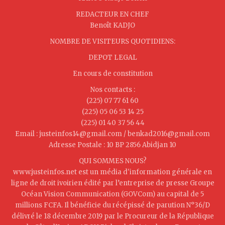
REDACTEUR EN CHEF
Benoît KADJO
NOMBRE DE VISITEURS QUOTIDIENS:
DEPOT LEGAL
En cours de constitution
Nos contacts :
(225) 07 77 61 60
(225) 05 06 53 14 25
(225) 01 40 37 56 44
Email : justeinfos14@gmail.com / benkad2016@gmail.com
Adresse Postale : 10 BP 2856 Abidjan 10
QUI SOMMES NOUS?
www.justeinfos.net est un média d'information générale en
ligne de droit ivoirien édité par l’entreprise de presse Groupe
Océan Vision Communication (GOVCom) au capital de 5
millions FCFA. Il bénéficie du récépissé de parution N°36/D
délivré le 18 décembre 2019 par le Procureur de la République