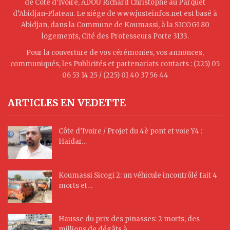
de Côte d’Ivoire, ADOU Richard Christophe au Parquet
d’Abidjan-Plateau. Le siège de www.justeinfos.net est basé à
Abidjan, dans la Commune de Koumassi, à la SICOGI 80
logements, Cité des Professeurs Porte 3133.
Pour la couverture de vos cérémonies, vos annonces,
communiqués, les Publicités et partenariats contacts : (225) 05
06 53 14 25 / (225) 01 40 37 56 44
ARTICLES EN VEDETTE
Côte d’Ivoire / Projet du 4è pont et voie Y4 :
Haidar…
Koumassi Sicogi 2: un véhicule incontrôlé fait 4
morts et…
Hausse du prix des pinasses: 2 morts, des
millions de dégâts à…