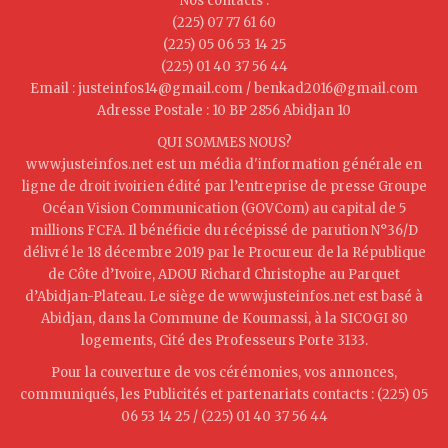
Nos contacts :
(225) 07 77 61 60
(225) 05 06 53 14 25
(225) 01 40 37 56 44
Email : justeinfos14@gmail.com / benkad2016@gmail.com
Adresse Postale : 10 BP 2856 Abidjan 10
QUI SOMMES NOUS?
www.justeinfos.net est un média d'information générale en
ligne de droit ivoirien édité par l’entreprise de presse Groupe
Océan Vision Communication (GOVCom) au capital de 5
millions FCFA. Il bénéficie du récépissé de parution N°36/D
délivré le 18 décembre 2019 par le Procureur de la République
de Côte d’Ivoire, ADOU Richard Christophe au Parquet
d’Abidjan-Plateau. Le siège de www.justeinfos.net est basé à
Abidjan, dans la Commune de Koumassi, à la SICOGI 80
logements, Cité des Professeurs Porte 3133.
Pour la couverture de vos cérémonies, vos annonces,
communiqués, les Publicités et partenariats contacts : (225) 05
06 53 14 25 / (225) 01 40 37 56 44