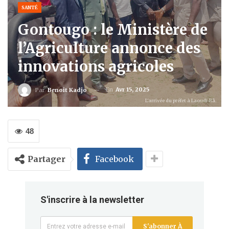
SANTÉ
Gontougo : le Ministère de
l’Agriculture annonce des
innovations agricoles
En
Avr 15, 2025
Par
Benoit Kadjo
L'arrivée du préfet à Laoudi-Bâ.
48
Partager
Facebook
S'inscrire à la newsletter
S'abonner À