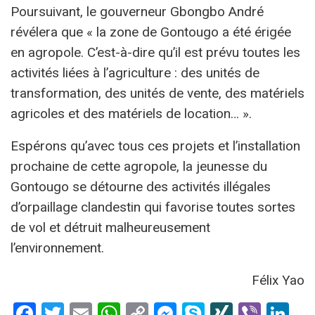
Poursuivant, le gouverneur Gbongbo André
révélera que « la zone de Gontougo a été érigée
en agropole. C’est-à-dire qu’il est prévu toutes les
activités liées à l’agriculture : des unités de
transformation, des unités de vente, des matériels
agricoles et des matériels de location… ».
Espérons qu’avec tous ces projets et l’installation
prochaine de cette agropole, la jeunesse du
Gontougo se détourne des activités illégales
d’orpaillage clandestin qui favorise toutes sortes
de vol et détruit malheureusement
l’environnement.
Félix Yao
Facebook
Twitter
Email
WhatsApp
Copy
Messenger
Skype
XING
Viber
Li