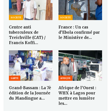
SOCIETÉ
SOCIETÉ
Centre anti
France : Un cas
tuberculeux de
d’Ebola confirmé par
Treichville (CAT) /
le Ministère de…
Francis Koffi…
SANTÉ
AFRIQUE
Grand-Bassam : La 7è
Afrique de l’Ouest :
édition de la Journée
WHX à Lagos pour
du Mandingue a…
mettre en lumière
les…