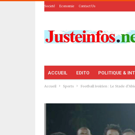
Societé
Economie
Contact Us
ACCUEIL
EDITO
POLITIQUE & IN
Accueil
Sports
Football ivoirien : Le Stade d’Ab