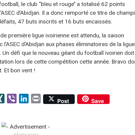
otball, le club ‘‘bleu et rouge’’ a totalisé 62 points
l’ASEC d’Abidjan. Il a donc remporté ce titre de champ
éfaits, 47 buts inscrits et 16 buts encaissés.
e première ligue ivoirienne est attendu, la saison
c l’ASEC d’Abidjan aux phases éliminatoires de la ligue
 Un défi que le nouveau géant du football ivoirien doit
tation lors de cette compétition cette année. Bravo d
t. Et bon vent !
senger
kype
XING
Viber
LinkedIn
Print
Post
Save
er
- Advertisement -