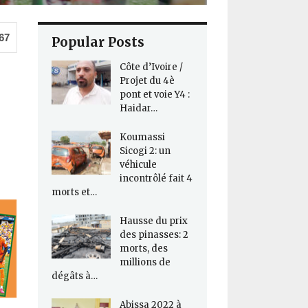
67
Popular Posts
Côte d’Ivoire /
Projet du 4è
pont et voie Y4 :
Haidar…
Koumassi
Sicogi 2: un
véhicule
incontrôlé fait 4
morts et…
Hausse du prix
des pinasses: 2
morts, des
millions de
dégâts à…
Abissa 2022 à