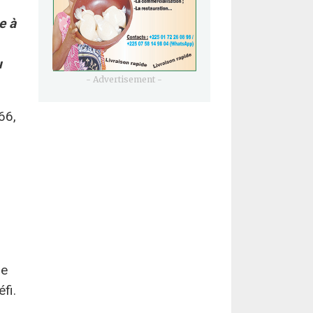
e à
u
- Advertisement -
66,
ne
fi.