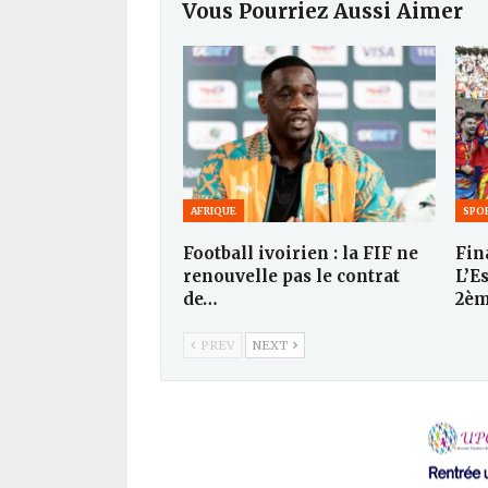
Vous Pourriez Aussi Aimer
AFRIQUE
SPO
Football ivoirien : la FIF ne
Fin
renouvelle pas le contrat
L’E
de…
2è
PREV
NEXT