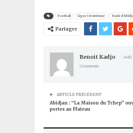
Football
Ligue 1 ivoirienne
Stade d'Abidj
Partager
Benoit Kadjo
2485
Comments
ARTICLE PRÉCÉDENT
Abidjan : ‘‘La Maison du Tchep’’ ou
portes au Plateau