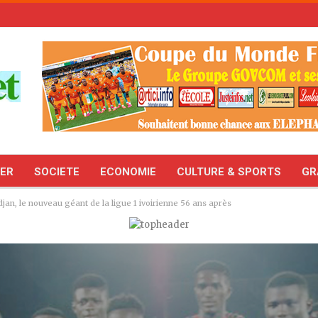
TER
SOCIETE
ECONOMIE
CULTURE & SPORTS
GR
idjan, le nouveau géant de la ligue 1 ivoirienne 56 ans après