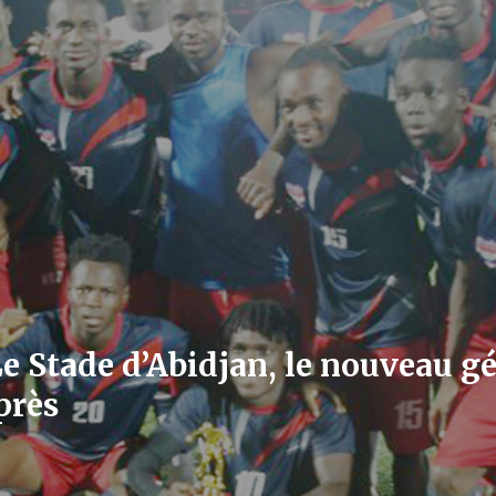
Le Stade d’Abidjan, le nouveau gé
près