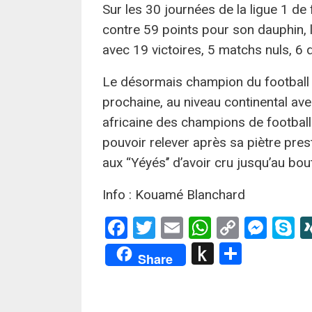
Sur les 30 journées de la ligue 1 de fo
contre 59 points pour son dauphin, 
avec 19 victoires, 5 matchs nuls, 6 d
Le désormais champion du football d
prochaine, au niveau continental ave
africaine des champions de football.
pouvoir relever après sa piètre pres
aux ‘‘Yéyés’’ d’avoir cru jusqu’au bou
Info : Kouamé Blanchard
Facebook
Twitter
Email
WhatsApp
Copy
Mes
S
Link
Push
Partag
Share
to
Kindle