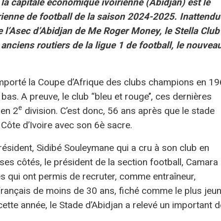
 la capitale économique ivoirienne (Abidjan) est le
rienne de football de la saison 2024-2025. Inattendu
 l’Asec d’Abidjan de Me Roger Money, le Stella Club
nciens routiers de la ligue 1 de football, le nouvea
emporté la Coupe d’Afrique des clubs champions en 19
bas. A preuve, le club ‘‘bleu et rouge’’, ces dernières
e
 en 2
division. C’est donc, 56 ans après que le stade
 Côte d’Ivoire avec son 6è sacre.
résident, Sidibé Souleymane qui a cru à son club en
ses côtés, le président de la section football, Camara
es qui ont permis de recruter, comme entraîneur,
 français de moins de 30 ans, fiché comme le plus jeu
ette année, le Stade d’Abidjan a relevé un important dé