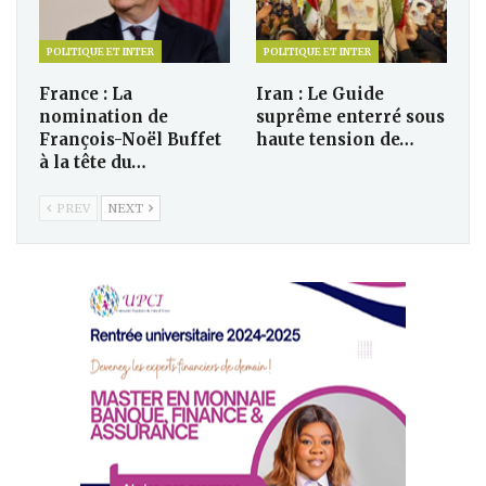
POLITIQUE ET INTER
POLITIQUE ET INTER
France : La
Iran : Le Guide
nomination de
suprême enterré sous
François-Noël Buffet
haute tension de…
à la tête du…
PREV
NEXT