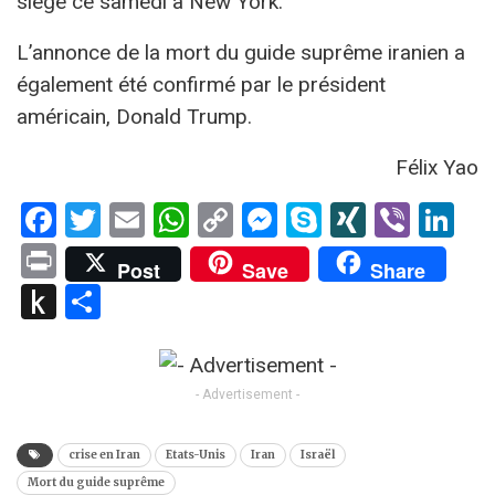
siège ce samedi à New York.
L’annonce de la mort du guide suprême iranien a
également été confirmé par le président
américain, Donald Trump.
Félix Yao
Facebook
Twitter
Email
WhatsApp
Copy
Messenger
Skype
XING
Viber
Li
Link
Print
Post
Save
Share
Push
Partager
to
Kindle
- Advertisement -
crise en Iran
Etats-Unis
Iran
Israël
Mort du guide suprême