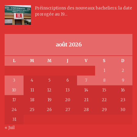
Préinscriptions des nouveaux bacheliers: la date
prorogée au 19…
août 2026
L
M
M
J
V
S
D
1
2
3
4
5
6
7
8
9
10
11
12
13
14
15
16
17
18
19
20
21
22
23
24
25
26
27
28
29
30
31
« Juil