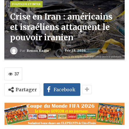
POLITIQUE ET INTER
Crise en Iran : américains
et israéliens attaquent le
pouvoir iranien
En
Fév 28, 2026
Par
Benoit Kadjo
Un aperçu de dégâts fait par cette crise iranienne.
37
Partager
Facebook