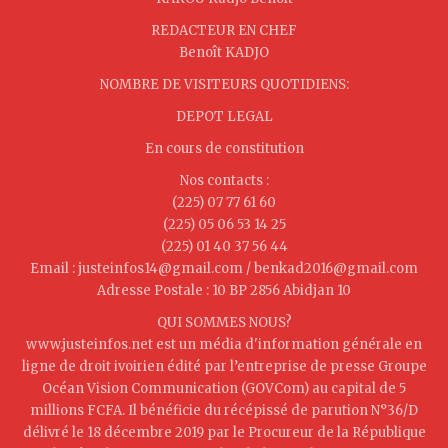
REDACTEUR EN CHEF
Benoît KADJO
NOMBRE DE VISITEURS QUOTIDIENS:
DEPOT LEGAL
En cours de constitution
Nos contacts :
(225) 07 77 61 60
(225) 05 06 53 14 25
(225) 01 40 37 56 44
Email : justeinfos14@gmail.com / benkad2016@gmail.com
Adresse Postale : 10 BP 2856 Abidjan 10
QUI SOMMES NOUS?
www.justeinfos.net est un média d'information générale en
ligne de droit ivoirien édité par l’entreprise de presse Groupe
Océan Vision Communication (GOVCom) au capital de 5
millions FCFA. Il bénéficie du récépissé de parution N°36/D
délivré le 18 décembre 2019 par le Procureur de la République