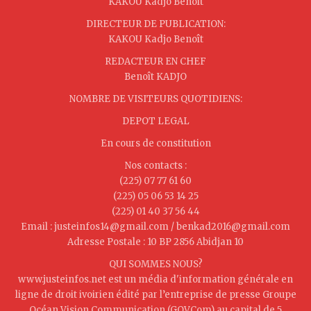
KAKOU Kadjo Benoît
DIRECTEUR DE PUBLICATION:
KAKOU Kadjo Benoît
REDACTEUR EN CHEF
Benoît KADJO
NOMBRE DE VISITEURS QUOTIDIENS:
DEPOT LEGAL
En cours de constitution
Nos contacts :
(225) 07 77 61 60
(225) 05 06 53 14 25
(225) 01 40 37 56 44
Email : justeinfos14@gmail.com / benkad2016@gmail.com
Adresse Postale : 10 BP 2856 Abidjan 10
QUI SOMMES NOUS?
www.justeinfos.net est un média d'information générale en
ligne de droit ivoirien édité par l’entreprise de presse Groupe
Océan Vision Communication (GOVCom) au capital de 5