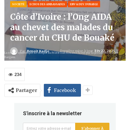
SOCIETÉ
ECHOS DES AMBASSADES
ENV & DEV. DURABLE
Côte d’Ivoire : l’Ong AIDA
au chevet des malades du
cancer du CHU de Bouaké
Dernière mise à jour
Fév 22, 2025
Par
Benoit Kadjo
La remise symbolique de chèque au Prof N'Dah Kouamé Justin par la présidente Justine
Bargain.
234
Partager
Facebook
S'inscrire à la newsletter
S'abonner À