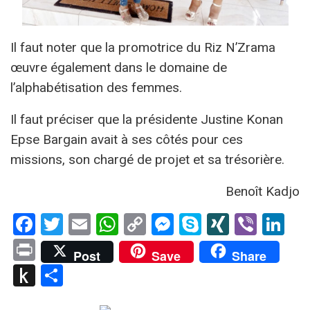
Il faut noter que la promotrice du Riz N’Zrama
œuvre également dans le domaine de
l’alphabétisation des femmes.
Il faut préciser que la présidente Justine Konan
Epse Bargain avait à ses côtés pour ces
missions, son chargé de projet et sa trésorière.
Benoît Kadjo
Facebook
Twitter
Email
WhatsApp
Copy
Messenger
Skype
XING
Viber
Li
Link
Print
Post
Save
Share
Push
Partager
to