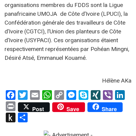
organisations membres du FDDS sont la Ligue
panafricaine UMOJA de Côte d’Ivoire (LPUCI), la
Confédération générale des travailleurs de Côte
d’Ivoire (CGTCI), l’Union des planteurs de Côte
d’Ivoire (USYPACI). Ces organisations étaient
respectivement représentées par Pohéan Mingni,
Désiré Atsé, Emmanuel Kouamé.
Hélène AKa
Facebook
Twitter
Email
WhatsApp
Copy
Messenger
Skype
XING
Viber
Li
Link
Print
Post
Save
Share
Push
Partager
to