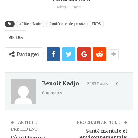
Kindle
- Advertisement -
#Côte d'Ivoire
Conférence de presse
FDDS
185
Partager
Benoit Kadjo
2485 Posts
0
Comments
ARTICLE
PROCHAIN ARTICLE
PRÉCÉDENT
Santé mentale et
environnementale:
Côte d’Ivoire :