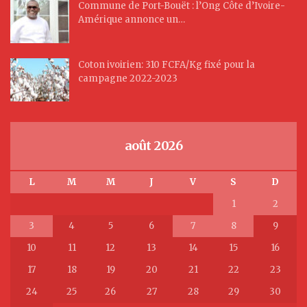
Commune de Port-Bouët : l’Ong Côte d’Ivoire-
Amérique annonce un…
Coton ivoirien: 310 FCFA/Kg fixé pour la
campagne 2022-2023
août 2026
L
M
M
J
V
S
D
1
2
3
4
5
6
7
8
9
10
11
12
13
14
15
16
17
18
19
20
21
22
23
24
25
26
27
28
29
30