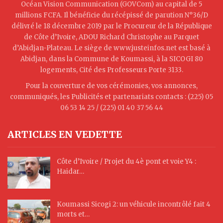
Océan Vision Communication (GOVCom) au capital de 5
millions FCFA. Il bénéficie du récépissé de parution N°36/D
délivré le 18 décembre 2019 par le Procureur de la République
de Côte d’Ivoire, ADOU Richard Christophe au Parquet
d’Abidjan-Plateau. Le siège de www.justeinfos.net est basé à
Abidjan, dans la Commune de Koumassi, à la SICOGI 80
logements, Cité des Professeurs Porte 3133.
Pour la couverture de vos cérémonies, vos annonces,
communiqués, les Publicités et partenariats contacts : (225) 05
06 53 14 25 / (225) 01 40 37 56 44
ARTICLES EN VEDETTE
Côte d’Ivoire / Projet du 4è pont et voie Y4 :
Haidar…
Koumassi Sicogi 2: un véhicule incontrôlé fait 4
morts et…