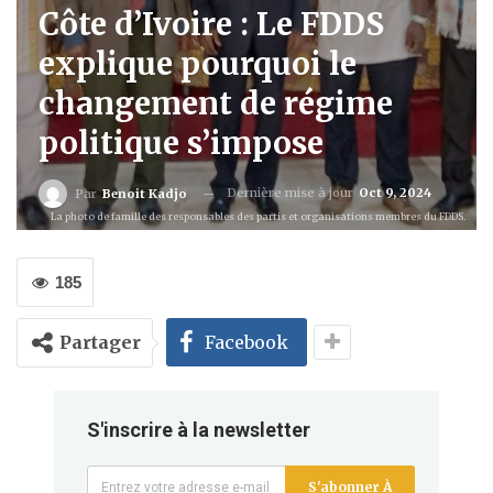
Côte d’Ivoire : Le FDDS
explique pourquoi le
changement de régime
politique s’impose
Dernière mise à jour
Oct 9, 2024
Par
Benoit Kadjo
La photo de famille des responsables des partis et organisations membres du FDDS.
185
Partager
Facebook
S'inscrire à la newsletter
S'abonner À