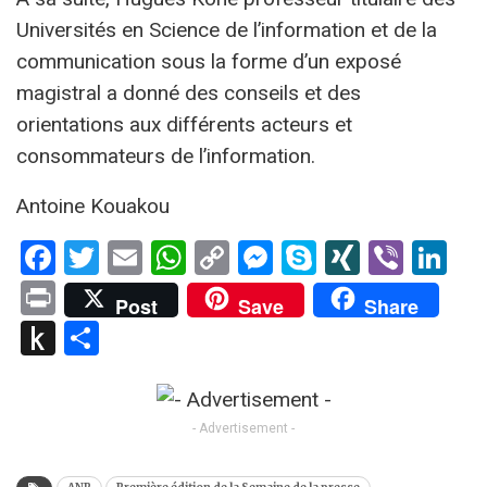
Universités en Science de l’information et de la
communication sous la forme d’un exposé
magistral a donné des conseils et des
orientations aux différents acteurs et
consommateurs de l’information.
Antoine Kouakou
Facebook
Twitter
Email
WhatsApp
Copy
Messenger
Skype
XING
Viber
Li
Link
Print
Post
Save
Share
Push
Partager
to
Kindle
- Advertisement -