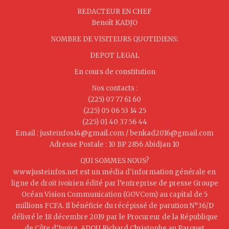
REDACTEUR EN CHEF
Benoît KADJO
NOMBRE DE VISITEURS QUOTIDIENS:
DEPOT LEGAL
En cours de constitution
Nos contacts :
(225) 07 77 61 60
(225) 05 06 53 14 25
(225) 01 40 37 56 44
Email : justeinfos14@gmail.com / benkad2016@gmail.com
Adresse Postale : 10 BP 2856 Abidjan 10
QUI SOMMES NOUS?
www.justeinfos.net est un média d'information générale en
ligne de droit ivoirien édité par l’entreprise de presse Groupe
Océan Vision Communication (GOVCom) au capital de 5
millions FCFA. Il bénéficie du récépissé de parution N°36/D
délivré le 18 décembre 2019 par le Procureur de la République
de Côte d’Ivoire, ADOU Richard Christophe au Parquet