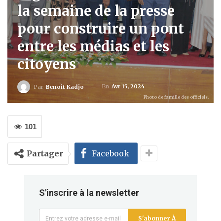
la semaine de la presse
pour construire un pont
entre les médias et les
citoyens
En
Avr 15, 2024
Par
Benoit Kadjo
Photo de famille des officiels.
101
Partager
Facebook
S'inscrire à la newsletter
S'abonner À