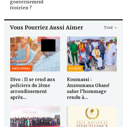
gouvernement
ivoirien ?
Vous Pourriez Aussi Aimer
Tout
FAITS DIVERS
SOCIETÉ
Divo : Il se rend aux
Koumassi :
policiers du 2ème
Anzoumana Gbané
arrondissement
salue l’hommage
après…
rendu à…