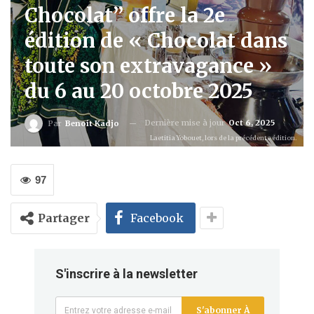
Chocolat’’ offre la 2e
édition de « Chocolat dans
toute son extravagance »
du 6 au 20 octobre 2025
Dernière mise à jour
Oct 6, 2025
Par
Benoit Kadjo
Laetitia Yobouet, lors de la précédente édition.
97
Partager
Facebook
S'inscrire à la newsletter
S'abonner À