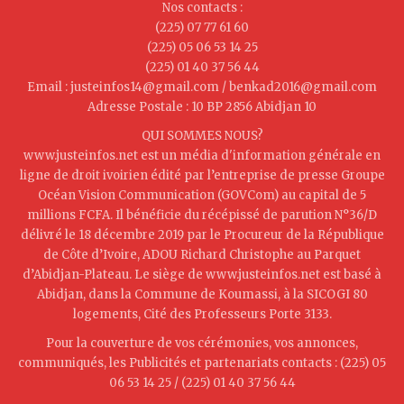
Nos contacts :
(225) 07 77 61 60
(225) 05 06 53 14 25
(225) 01 40 37 56 44
Email : justeinfos14@gmail.com / benkad2016@gmail.com
Adresse Postale : 10 BP 2856 Abidjan 10
QUI SOMMES NOUS?
www.justeinfos.net est un média d'information générale en
ligne de droit ivoirien édité par l’entreprise de presse Groupe
Océan Vision Communication (GOVCom) au capital de 5
millions FCFA. Il bénéficie du récépissé de parution N°36/D
délivré le 18 décembre 2019 par le Procureur de la République
de Côte d’Ivoire, ADOU Richard Christophe au Parquet
d’Abidjan-Plateau. Le siège de www.justeinfos.net est basé à
Abidjan, dans la Commune de Koumassi, à la SICOGI 80
logements, Cité des Professeurs Porte 3133.
Pour la couverture de vos cérémonies, vos annonces,
communiqués, les Publicités et partenariats contacts : (225) 05
06 53 14 25 / (225) 01 40 37 56 44