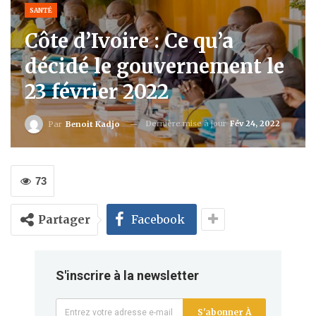
SANTÉ
Côte d’Ivoire : Ce qu’a
décidé le gouvernement le
23 février 2022
Dernière mise à jour
Fév 24, 2022
Par
Benoit Kadjo
73
Partager
Facebook
S'inscrire à la newsletter
S'abonner À