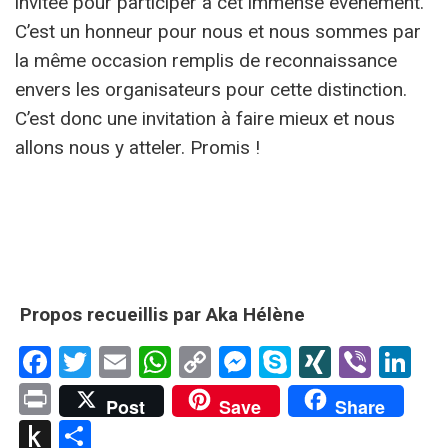
invitée pour participer à cet immense évènement.
C’est un honneur pour nous et nous sommes par
la même occasion remplis de reconnaissance
envers les organisateurs pour cette distinction.
C’est donc une invitation à faire mieux et nous
allons nous y atteler. Promis !
Propos recueillis par Aka Hélène
Facebook
Twitter
Email
WhatsApp
Copy
Messenger
Skype
XING
Viber
Li
Link
Print
Post
Save
Share
Push
Partager