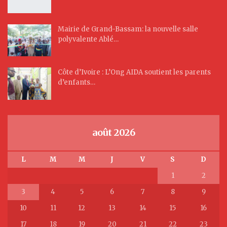
Mairie de Grand-Bassam: la nouvelle salle
polyvalente Ablé…
Côte d’Ivoire : L’Ong AIDA soutient les parents
d’enfants…
août 2026
L
M
M
J
V
S
D
1
2
3
4
5
6
7
8
9
10
11
12
13
14
15
16
17
18
19
20
21
22
23