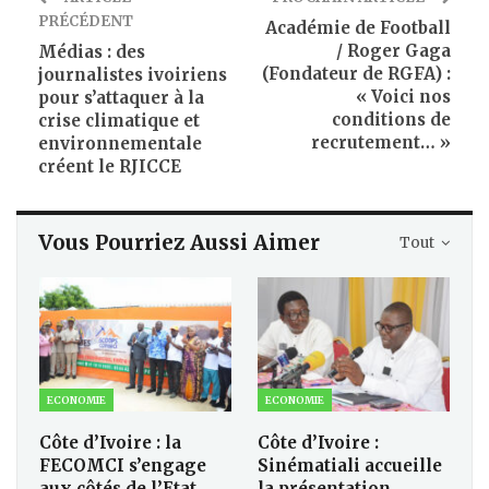
PRÉCÉDENT
Académie de Football
/ Roger Gaga
Médias : des
(Fondateur de RGFA) :
journalistes ivoiriens
« Voici nos
pour s’attaquer à la
conditions de
crise climatique et
recrutement… »
environnementale
créent le RJICCE
Vous Pourriez Aussi Aimer
Tout
ECONOMIE
ECONOMIE
Côte d’Ivoire : la
Côte d’Ivoire :
FECOMCI s’engage
Sinématiali accueille
aux côtés de l’Etat
la présentation…