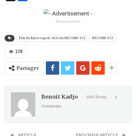
to
Kindle
- Advertisement -
Prix du lLivre espoir 2024 du RECOMP-SCI
RECOMP-SCI
178
Partager
Benoit Kadjo
2483 Posts
0
Comments
ARTICLE
PROCHAIN ARTICLE