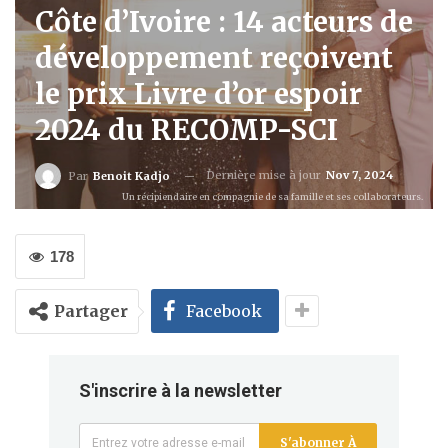
Côte d’Ivoire : 14 acteurs de
développement reçoivent
le prix Livre d’or espoir
2024 du RECOMP-SCI
Dernière mise à jour
Nov 7, 2024
Par
Benoit Kadjo
Un récipiendaire en compagnie de sa famille et ses collaborateurs.
178
Partager
Facebook
S'inscrire à la newsletter
S'abonner À