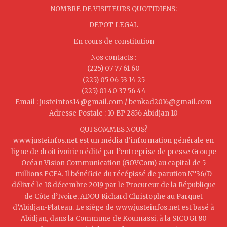
NOMBRE DE VISITEURS QUOTIDIENS:
DEPOT LEGAL
En cours de constitution
Nos contacts :
(225) 07 77 61 60
(225) 05 06 53 14 25
(225) 01 40 37 56 44
Email : justeinfos14@gmail.com / benkad2016@gmail.com
Adresse Postale : 10 BP 2856 Abidjan 10
QUI SOMMES NOUS?
www.justeinfos.net est un média d'information générale en
ligne de droit ivoirien édité par l’entreprise de presse Groupe
Océan Vision Communication (GOVCom) au capital de 5
millions FCFA. Il bénéficie du récépissé de parution N°36/D
délivré le 18 décembre 2019 par le Procureur de la République
de Côte d’Ivoire, ADOU Richard Christophe au Parquet
d’Abidjan-Plateau. Le siège de www.justeinfos.net est basé à
Abidjan, dans la Commune de Koumassi, à la SICOGI 80