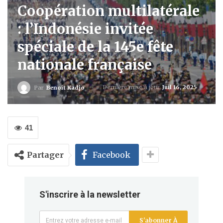
Coopération multilatérale
: l’Indonésie invitée
spéciale de la 145e fête
nationale française
Dernière mise à jour
Juil 16, 2025
Par
Benoit Kadjo
41
Partager
Facebook
S'inscrire à la newsletter
S'abonner À