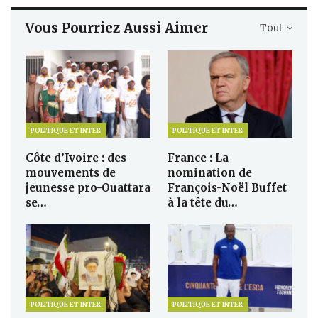
Vous Pourriez Aussi Aimer
Tout
POLITIQUE ET INTER
POLITIQUE ET INTER
Côte d’Ivoire : des
France : La
mouvements de
nomination de
jeunesse pro-Ouattara
François-Noël Buffet
se…
à la tête du…
POLITIQUE ET INTER
POLITIQUE ET INTER