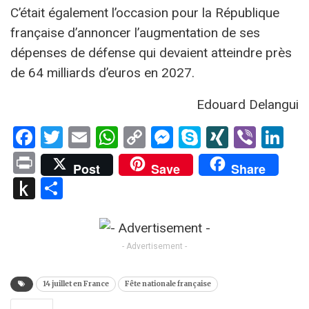
C’était également l’occasion pour la République
française d’annoncer l’augmentation de ses
dépenses de défense qui devaient atteindre près
de 64 milliards d’euros en 2027.
Edouard Delangui
Facebook
Twitter
Email
WhatsApp
Copy
Messenger
Skype
XING
Viber
Li
Link
Print
Post
Save
Share
Push
Partager
to
Kindle
- Advertisement -
14 juillet en France
Fête nationale française