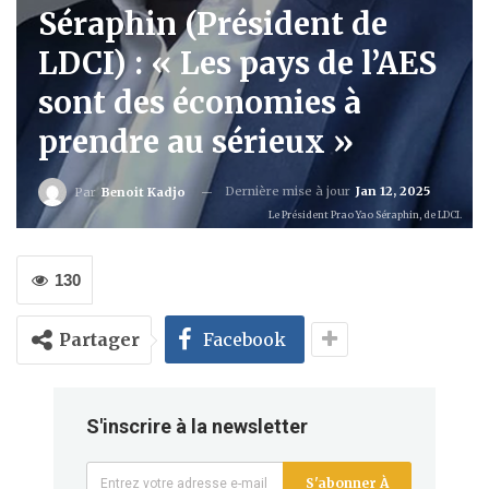
Séraphin (Président de
LDCI) : « Les pays de l’AES
sont des économies à
prendre au sérieux »
Dernière mise à jour
Jan 12, 2025
Par
Benoit Kadjo
Le Président Prao Yao Séraphin, de LDCI.
130
Partager
Facebook
S'inscrire à la newsletter
S'abonner À