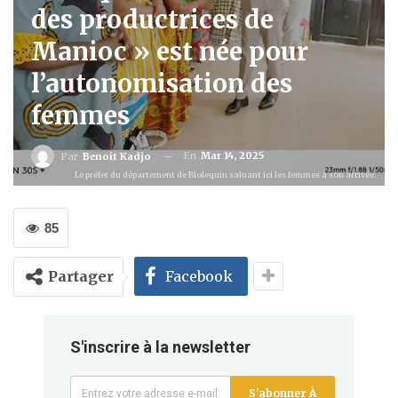
des productrices de
Manioc » est née pour
l’autonomisation des
femmes
En
Mar 14, 2025
Par
Benoit Kadjo
Le préfet du département de Blolequin saluant ici les femmes à son arrivée.
85
Partager
Facebook
S'inscrire à la newsletter
S'abonner À