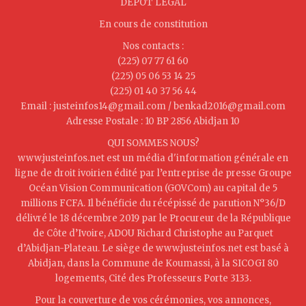
DEPOT LEGAL
En cours de constitution
Nos contacts :
(225) 07 77 61 60
(225) 05 06 53 14 25
(225) 01 40 37 56 44
Email : justeinfos14@gmail.com / benkad2016@gmail.com
Adresse Postale : 10 BP 2856 Abidjan 10
QUI SOMMES NOUS?
www.justeinfos.net est un média d'information générale en
ligne de droit ivoirien édité par l’entreprise de presse Groupe
Océan Vision Communication (GOVCom) au capital de 5
millions FCFA. Il bénéficie du récépissé de parution N°36/D
délivré le 18 décembre 2019 par le Procureur de la République
de Côte d’Ivoire, ADOU Richard Christophe au Parquet
d’Abidjan-Plateau. Le siège de www.justeinfos.net est basé à
Abidjan, dans la Commune de Koumassi, à la SICOGI 80
logements, Cité des Professeurs Porte 3133.
Pour la couverture de vos cérémonies, vos annonces,