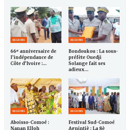
REGIONS
REGIONS
66ᵉ anniversaire de
Bondoukou : La sous-
l’indépendance de
préfète Ouedji
Côte d’Ivoire :…
Solange fait ses
adieux…
REGIONS
REGIONS
Aboisso-Comoé :
Festival Sud-Comoé
Nanan Elloh
Agnintiè : La 8è