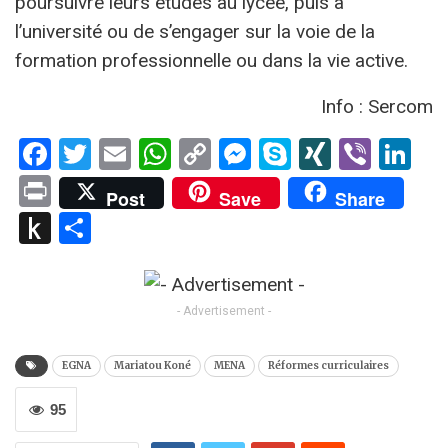
poursuivre leurs études au lycée, puis à
l’université ou de s’engager sur la voie de la
formation professionnelle ou dans la vie active.
Info : Sercom
Facebook
Twitter
Email
WhatsApp
Copy
Messenger
Skype
XING
Viber
Li
Link
Print
Post
Save
Share
Push
Partager
to
Kindle
- Advertisement -
EGNA
Mariatou Koné
MENA
Réformes curriculaires
95