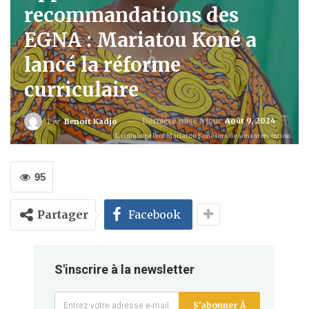
recommandations des
EGNA : Mariatou Koné a
lancé la réforme
curriculaire
Dernière mise à jour
Août 9, 2024
Par
Benoit Kadjo
La ministre Prof Mariatou Koné lors de son intervention.
95
Partager
Facebook
S'inscrire à la newsletter
S'abonner À