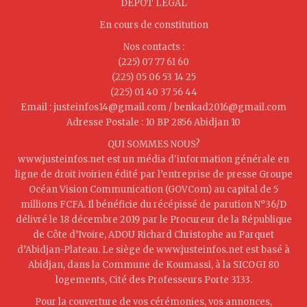
DEPOT LEGAL
En cours de constitution
Nos contacts :
(225) 07 77 61 60
(225) 05 06 53 14 25
(225) 01 40 37 56 44
Email : justeinfos14@gmail.com / benkad2016@gmail.com
Adresse Postale : 10 BP 2856 Abidjan 10
QUI SOMMES NOUS?
www.justeinfos.net est un média d'information générale en
ligne de droit ivoirien édité par l’entreprise de presse Groupe
Océan Vision Communication (GOVCom) au capital de 5
millions FCFA. Il bénéficie du récépissé de parution N°36/D
délivré le 18 décembre 2019 par le Procureur de la République
de Côte d’Ivoire, ADOU Richard Christophe au Parquet
d’Abidjan-Plateau. Le siège de www.justeinfos.net est basé à
Abidjan, dans la Commune de Koumassi, à la SICOGI 80
logements, Cité des Professeurs Porte 3133.
Pour la couverture de vos cérémonies, vos annonces,