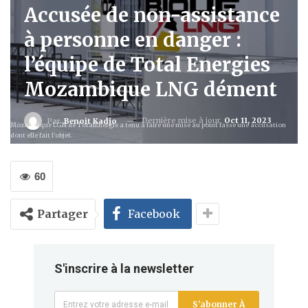
Accusée de non-assistance
à personne en danger :
l’équipe de Total Energies
Mozambique LNG dément
Dernière mise à jour
Oct 11, 2023
Par
Benoit Kadjo
Mozambique LGN de TotalEnergie a tenu à faire une mise au point fasse une accusation
dont elle fait l'objet.
60
Partager
Facebook
S'inscrire à la newsletter
S'abonner À