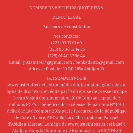
NOMBRE DE VISITEURS QUOTIDIENS:
DEPOT LEGAL
En cours de constitution
Nos contacts :
(225) 07 77 61 60
(225) 05 06 53 14 25
(225) 01 40 37 56 44
Email : justeinfos14@gmail.com / benkad2016@gmail.com
Adresse Postale : 10 BP 2856 Abidjan 10
QUI SOMMES NOUS?
www.justeinfos.net est un média d'information générale en
ligne de droit ivoirien édité par l’entreprise de presse Groupe
Océan Vision Communication (GOVCom) au capital de 5
millions FCFA. Il bénéficie du récépissé de parution N°36/D
délivré le 18 décembre 2019 par le Procureur de la République
de Côte d’Ivoire, ADOU Richard Christophe au Parquet
d’Abidjan-Plateau. Le siège de www.justeinfos.net est basé à
Abidjan, dans la Commune de Koumassi, à la SICOGI 80