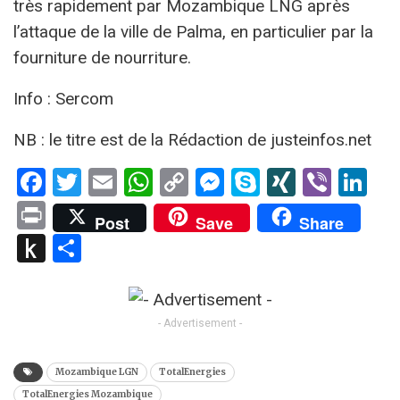
très rapidement par Mozambique LNG après
l’attaque de la ville de Palma, en particulier par la
fourniture de nourriture.
Info : Sercom
NB : le titre est de la Rédaction de justeinfos.net
Facebook
Twitter
Email
WhatsApp
Copy
Messenger
Skype
XING
Viber
Li
Link
Print
Post
Save
Share
Push
Partager
to
Kindle
- Advertisement -
Mozambique LGN
TotalEnergies
TotalEnergies Mozambique