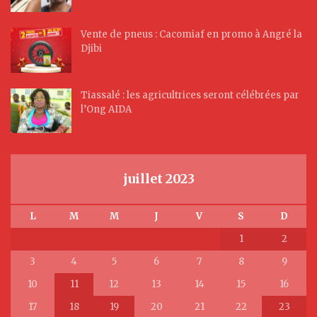
Vente de pneus : Cacomiaf en promo à Angré la
Djibi
Tiassalé : les agricultrices seront célébrées par
l’Ong AIDA
juillet 2023
L
M
M
J
V
S
D
1
2
3
4
5
6
7
8
9
10
11
12
13
14
15
16
17
18
19
20
21
22
23