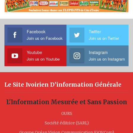
Facebook
Twitter
Join us on Facebook
Join us on Twitter
Youtube
Instagram
Join us on Youtube
Join us on Instagram
Le Site Ivoirien D’information Générale
L'Information Mesurée et Sans Passion
OURS
Société éditrice (SARL)
Groupe Océan Vision Communication (GOVCom)