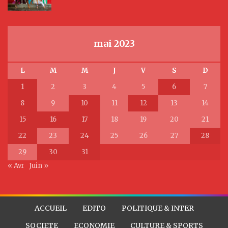
mai 2023
L
M
M
J
V
S
D
1
2
3
4
5
6
7
8
9
10
11
12
13
14
15
16
17
18
19
20
21
22
23
24
25
26
27
28
29
30
31
« Avr
Juin »
ACCUEIL
EDITO
POLITIQUE & INTER
SOCIETE
ECONOMIE
CULTURE & SPORTS