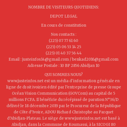
NOMBRE DE VISITEURS QUOTIDIENS:
DEPOT LEGAL
En cours de constitution
Nos contacts :
(225) 07 77 61 60
(225) 05 06 53 14 25
(225) 01 40 37 56 44
Email : justeinfos14@gmail.com / benkad2016@gmail.com
Adresse Postale : 10 BP 2856 Abidjan 10
QUI SOMMES NOUS?
www.justeinfos.net est un média d'information générale en
ligne de droit ivoirien édité par l’entreprise de presse Groupe
Océan Vision Communication (GOVCom) au capital de 5
millions FCFA. Il bénéficie du récépissé de parution N°36/D
délivré le 18 décembre 2019 par le Procureur de la République
de Côte d’Ivoire, ADOU Richard Christophe au Parquet
d’Abidjan-Plateau. Le siège de www.justeinfos.net est basé à
Abidjan, dans la Commune de Koumassi, à la SICOGI 80