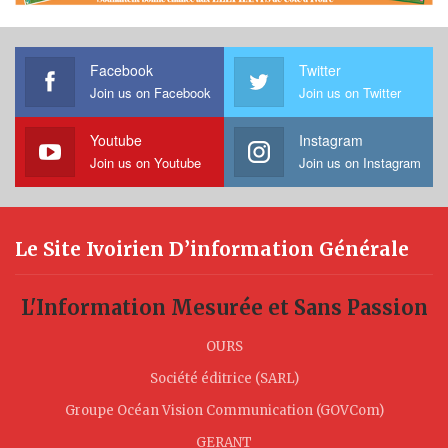
Facebook
Twitter
Join us on Facebook
Join us on Twitter
Youtube
Instagram
Join us on Youtube
Join us on Instagram
Le Site Ivoirien D’information Générale
L'Information Mesurée et Sans Passion
OURS
Société éditrice (SARL)
Groupe Océan Vision Communication (GOVCom)
GERANT