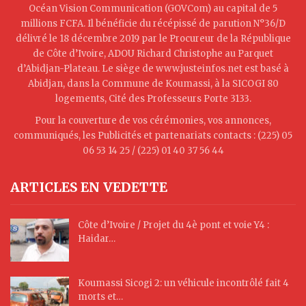
Océan Vision Communication (GOVCom) au capital de 5
millions FCFA. Il bénéficie du récépissé de parution N°36/D
délivré le 18 décembre 2019 par le Procureur de la République
de Côte d’Ivoire, ADOU Richard Christophe au Parquet
d’Abidjan-Plateau. Le siège de www.justeinfos.net est basé à
Abidjan, dans la Commune de Koumassi, à la SICOGI 80
logements, Cité des Professeurs Porte 3133.
Pour la couverture de vos cérémonies, vos annonces,
communiqués, les Publicités et partenariats contacts : (225) 05
06 53 14 25 / (225) 01 40 37 56 44
ARTICLES EN VEDETTE
Côte d’Ivoire / Projet du 4è pont et voie Y4 :
Haidar…
Koumassi Sicogi 2: un véhicule incontrôlé fait 4
morts et…