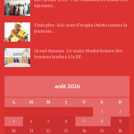
épreuves…
Toulepleu : Eric-Jean d’Acquin Ouloto rassure la
jeunesse…
Grand-Bassam : Le maire Moulot honore des
femmes leaders à la JIF…
août 2026
L
M
M
J
V
S
D
1
2
3
4
5
6
7
8
9
10
11
12
13
14
15
16