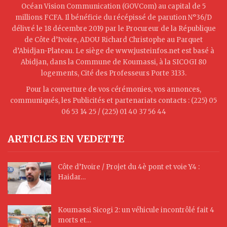
Océan Vision Communication (GOVCom) au capital de 5
millions FCFA. Il bénéficie du récépissé de parution N°36/D
délivré le 18 décembre 2019 par le Procureur de la République
de Côte d’Ivoire, ADOU Richard Christophe au Parquet
d’Abidjan-Plateau. Le siège de www.justeinfos.net est basé à
Abidjan, dans la Commune de Koumassi, à la SICOGI 80
logements, Cité des Professeurs Porte 3133.
Pour la couverture de vos cérémonies, vos annonces,
communiqués, les Publicités et partenariats contacts : (225) 05
06 53 14 25 / (225) 01 40 37 56 44
ARTICLES EN VEDETTE
Côte d’Ivoire / Projet du 4è pont et voie Y4 :
Haidar…
Koumassi Sicogi 2: un véhicule incontrôlé fait 4
morts et…