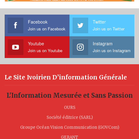
Facebook
Twitter
Join us on Facebook
Join us on Twitter
Youtube
Instagram
Join us on Youtube
Join us on Instagram
Le Site Ivoirien D’information Générale
L'Information Mesurée et Sans Passion
OURS
Société éditrice (SARL)
Groupe Océan Vision Communication (GOVCom)
GERANT