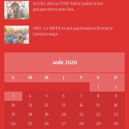
ACCEL Africa: l’OIT fait le point et les
perspectives avec les…
VBG : Le MFFE et ses partenaires lèvent le
Carton rouge
août 2026
L
M
M
J
V
S
D
1
2
3
4
5
6
7
8
9
10
11
12
13
14
15
16
17
18
19
20
21
22
23
24
25
26
27
28
29
30