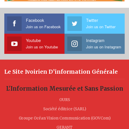
Facebook
Twitter
Join us on Facebook
Join us on Twitter
Youtube
Instagram
Join us on Youtube
Join us on Instagram
Le Site Ivoirien D’information Générale
L'Information Mesurée et Sans Passion
OURS
Société éditrice (SARL)
Groupe Océan Vision Communication (GOVCom)
GERANT