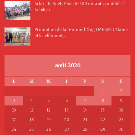
Arbre de Noël : Plus de 300 enfants comblés à
Lobikro
Promotion de la femme: l’Ong GAFEM-CI lance
officiellement…
août 2026
L
M
M
J
V
S
D
1
2
3
4
5
6
7
8
9
10
11
12
13
14
15
16
17
18
19
20
21
22
23
24
25
26
27
28
29
30