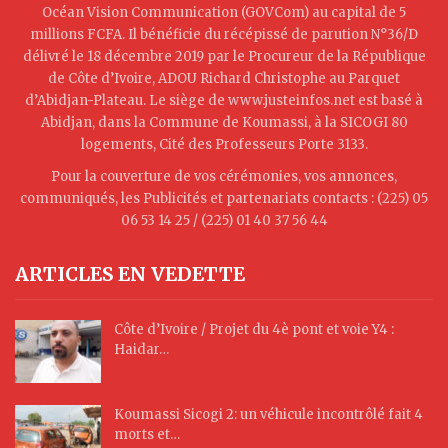
Océan Vision Communication (GOVCom) au capital de 5
millions FCFA. Il bénéficie du récépissé de parution N°36/D
délivré le 18 décembre 2019 par le Procureur de la République
de Côte d’Ivoire, ADOU Richard Christophe au Parquet
d’Abidjan-Plateau. Le siège de www.justeinfos.net est basé à
Abidjan, dans la Commune de Koumassi, à la SICOGI 80
logements, Cité des Professeurs Porte 3133.
Pour la couverture de vos cérémonies, vos annonces,
communiqués, les Publicités et partenariats contacts : (225) 05
06 53 14 25 / (225) 01 40 37 56 44
ARTICLES EN VEDETTE
Côte d’Ivoire / Projet du 4è pont et voie Y4 :
Haidar…
Koumassi Sicogi 2: un véhicule incontrôlé fait 4
morts et…