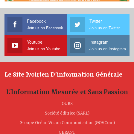
Facebook
Twitter
Join us on Facebook
Join us on Twitter
Youtube
Instagram
Join us on Youtube
Join us on Instagram
Le Site Ivoirien D’information Générale
L'Information Mesurée et Sans Passion
OURS
Société éditrice (SARL)
Groupe Océan Vision Communication (GOVCom)
GERANT