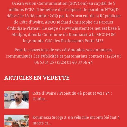
Océan Vision Communication (GOVCom) au capital de 5
millions FCFA. Il bénéficie du récépissé de parution N°36/D
délivré le 18 décembre 2019 par le Procureur de la République
de Côte d’Ivoire, ADOU Richard Christophe au Parquet
d’Abidjan-Plateau. Le siège de www.justeinfos.net est basé à
Abidjan, dans la Commune de Koumassi, à la SICOGI 80
logements, Cité des Professeurs Porte 3133.
Pour la couverture de vos cérémonies, vos annonces,
communiqués, les Publicités et partenariats contacts : (225) 05
06 53 14 25 / (225) 01 40 37 56 44
ARTICLES EN VEDETTE
Côte d’Ivoire / Projet du 4è pont et voie Y4 :
Haidar…
Koumassi Sicogi 2: un véhicule incontrôlé fait 4
morts et…