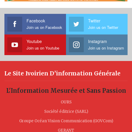
Facebook
Twitter
Join us on Facebook
Join us on Twitter
Youtube
Instagram
Join us on Youtube
Join us on Instagram
Le Site Ivoirien D’information Générale
L'Information Mesurée et Sans Passion
OURS
Société éditrice (SARL)
Groupe Océan Vision Communication (GOVCom)
GERANT