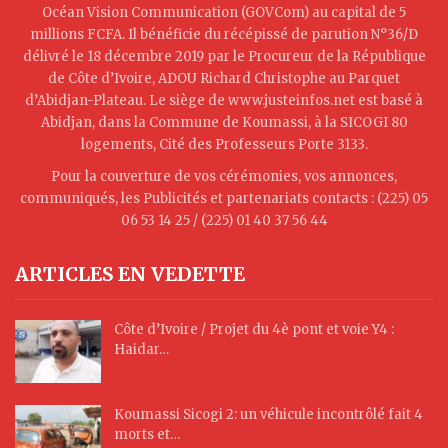
Océan Vision Communication (GOVCom) au capital de 5
millions FCFA. Il bénéficie du récépissé de parution N°36/D
délivré le 18 décembre 2019 par le Procureur de la République
de Côte d’Ivoire, ADOU Richard Christophe au Parquet
d’Abidjan-Plateau. Le siège de www.justeinfos.net est basé à
Abidjan, dans la Commune de Koumassi, à la SICOGI 80
logements, Cité des Professeurs Porte 3133.
Pour la couverture de vos cérémonies, vos annonces,
communiqués, les Publicités et partenariats contacts : (225) 05
06 53 14 25 / (225) 01 40 37 56 44
ARTICLES EN VEDETTE
Côte d’Ivoire / Projet du 4è pont et voie Y4 :
Haidar…
Koumassi Sicogi 2: un véhicule incontrôlé fait 4
morts et…