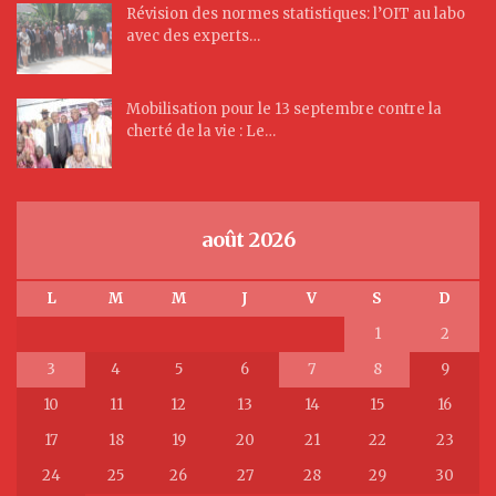
Révision des normes statistiques: l’OIT au labo
avec des experts…
Mobilisation pour le 13 septembre contre la
cherté de la vie : Le…
août 2026
L
M
M
J
V
S
D
1
2
3
4
5
6
7
8
9
10
11
12
13
14
15
16
17
18
19
20
21
22
23
24
25
26
27
28
29
30